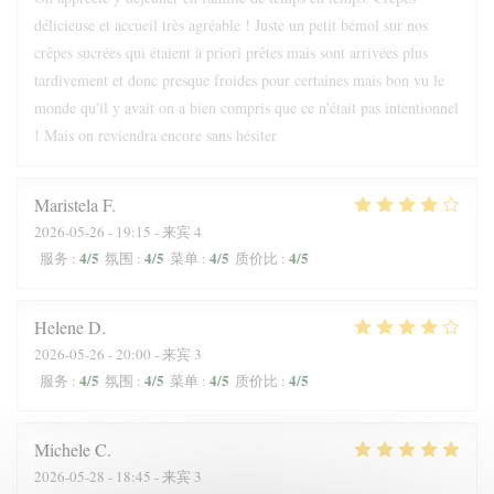
délicieuse et accueil très agréable ! Juste un petit bémol sur nos
crêpes sucrées qui étaient à priori prêtes mais sont arrivées plus
tardivement et donc presque froides pour certaines mais bon vu le
monde qu'il y avait on a bien compris que ce n'était pas intentionnel
! Mais on reviendra encore sans hésiter
Maristela
F
2026-05-26
- 19:15 - 来宾 4
4
/5
4
/5
4
/5
4
/5
服务
:
氛围
:
菜单
:
质价比
:
Helene
D
2026-05-26
- 20:00 - 来宾 3
4
/5
4
/5
4
/5
4
/5
服务
:
氛围
:
菜单
:
质价比
:
Michele
C
2026-05-28
- 18:45 - 来宾 3