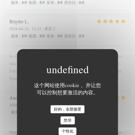
5
/5
5
/5
5
/5
5
/5
服务
:
氛围
:
菜单
:
质价比
:
Brigitte
L
2026-04-24
- 12:15 - 来宾 2
5
/5
5
/5
5
/5
5
/5
服务
:
氛围
:
菜单
:
质价比
:
Je recommande cette adresse; très bien située, à l'ombre des arbres
face à l'entrée du chateau. La proposition du jour était excellente.
J'étais accompagnée d'une enfant; elle a été servie très rapidement.
Tout était bon. La crêpe dessert du jour originale
这个网站使用cookie， 并让您
可以控制想要激活的内容。
Audrey
F
2026-05-16
- 19:45 - 来宾 4
好的，全部接受
5
/5
5
/5
5
/5
4
/5
服务
:
氛围
:
菜单
:
质价比
:
禁用
个性化
Nous nous sommes régalés, joli restaurant, bonne ambiance. Nous