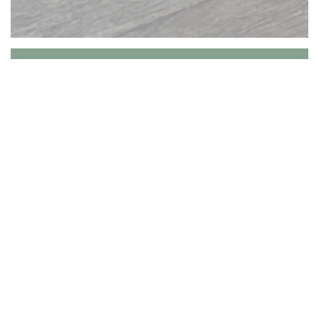
La Place
开放时间：星期一至星期五上午11点至15小时，
并从18:30到周末11h的23H 23H来点菜：约15€。
午餐：€14.50（星期日及公众假期，蛋糕，薄
饼，苹果酒的碗）.Terrasse。外卖。
什么原始煎饼！一箭之遥，从武器宝座广场，布
列塔尼despécialités餐厅，干净的城市优雅的皇家
城市，更多的平方。 ladécoration的清晰色调使一
个完美时尚的地方，酒吧，休息室和凡尔赛闺房