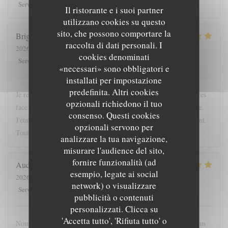
5
/5
5
/5
5
/5
5
/5
Servizio
:
Atmosfera
:
Cucina
:
Qualità / Prezzo
:
Il ristorante e i suoi partner
utilizzano cookies su questo
sito, che possono comportare la
Brigitte
L
raccolta di dati personali. I
2026-04-24
- 12:15 - Ospiti 2
cookies denominati
5
/5
5
/5
5
/5
5
/5
Servizio
:
Atmosfera
:
Cucina
:
Qualità / Prezzo
:
«necessari» sono obbligatori e
installati per impostazione
predefinita. Altri cookies
Je recommande cette adresse; très bien située, à l'ombre des arbres
opzionali richiedono il tuo
face à l'entrée du chateau. La proposition du jour était excellente.
consenso. Questi cookies
J'étais accompagnée d'une enfant; elle a été servie très rapidement.
opzionali servono per
Tout était bon. La crêpe dessert du jour originale
analizzare la tua navigazione,
misurare l'audience del sito,
fornire funzionalità (ad
Audrey
F
esempio, legate ai social
2026-05-16
- 19:45 - Ospiti 4
network) o visualizzare
5
/5
5
/5
5
/5
4
/5
Servizio
:
Atmosfera
:
Cucina
:
Qualità / Prezzo
:
pubblicità o contenuti
personalizzati. Clicca su
'Accetta tutto', 'Rifiuta tutto' o
Nous nous sommes régalés, joli restaurant, bonne ambiance. Nous