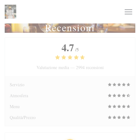
Personalizzazione delle tue scelte sui cookie
Recensioni
4.7
/5
Valutazione media —
2994 recensioni
Servizio
Atmosfera
Menu
Qualità/Prezzo