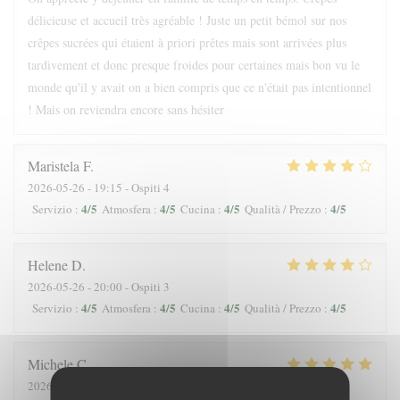
délicieuse et accueil très agréable ! Juste un petit bémol sur nos
crêpes sucrées qui étaient à priori prêtes mais sont arrivées plus
tardivement et donc presque froides pour certaines mais bon vu le
monde qu'il y avait on a bien compris que ce n'était pas intentionnel
! Mais on reviendra encore sans hésiter
Maristela
F
2026-05-26
- 19:15 - Ospiti 4
4
/5
4
/5
4
/5
4
/5
Servizio
:
Atmosfera
:
Cucina
:
Qualità / Prezzo
:
Helene
D
2026-05-26
- 20:00 - Ospiti 3
4
/5
4
/5
4
/5
4
/5
Servizio
:
Atmosfera
:
Cucina
:
Qualità / Prezzo
:
Michele
C
2026-05-28
- 18:45 - Ospiti 3