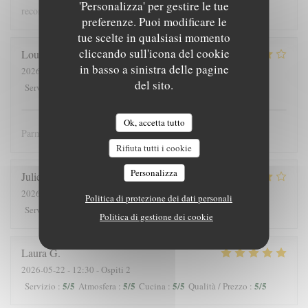
'Personalizza' per gestire le tue
recommandons !
preferenze. Puoi modificare le
tue scelte in qualsiasi momento
cliccando sull'icona del cookie
Louis
J
in basso a sinistra delle pagine
2026-05-25
- 12:30 - Ospiti 3
del sito.
4
/5
5
/5
5
/5
4
/5
Servizio
:
Atmosfera
:
Cucina
:
Qualità / Prezzo
:
Ok, accetta tutto
Parmis les meilleures crèpes de Versailles!
Rifiuta tutti i cookie
Personalizza
Julieb
D
2026-05-24
- 19:00 - Ospiti 2
Politica di protezione dei dati personali
5
/5
5
/5
5
/5
5
/5
Servizio
:
Atmosfera
:
Cucina
:
Qualità / Prezzo
:
Politica di gestione dei cookie
Laura
G
2026-05-22
- 12:30 - Ospiti 2
5
/5
5
/5
5
/5
5
/5
Servizio
:
Atmosfera
:
Cucina
:
Qualità / Prezzo
: