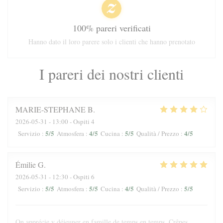
100% pareri verificati
Hanno dato il loro parere solo i clienti che hanno prenotato
I pareri dei nostri clienti
MARIE-STEPHANE
B
2026-05-31
- 13:00 - Ospiti 4
5
/5
4
/5
5
/5
4
/5
Servizio
:
Atmosfera
:
Cucina
:
Qualità / Prezzo
:
Émilie
G
2026-05-31
- 12:30 - Ospiti 6
5
/5
5
/5
4
/5
5
/5
Servizio
:
Atmosfera
:
Cucina
:
Qualità / Prezzo
:
On apprécie y déjeuner en famille de temps en temps. Crêpes