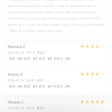
délicieuse et accueil très agréable ! Juste un petit bémol sur nos
crêpes sucrées qui étaient à priori prêtes mais sont arrivées plus
tardivement et donc presque froides pour certaines mais bon vu le
monde qu'il y avait on a bien compris que ce n'était pas intentionnel
! Mais on reviendra encore sans hésiter
Maristela
F
2026-05-26
- 19:15 - 来宾 4
4
/5
4
/5
4
/5
4
/5
服务
:
氛围
:
菜单
:
质价比
:
Helene
D
2026-05-26
- 20:00 - 来宾 3
4
/5
4
/5
4
/5
4
/5
服务
:
氛围
:
菜单
:
质价比
:
Michele
C
2026-05-28
- 18:45 - 来宾 3