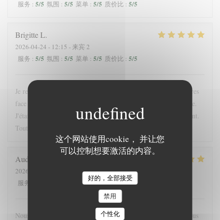
5
/5
5
/5
5
/5
5
/5
服务
:
氛围
:
菜单
:
质价比
:
Brigitte
L
2026-04-24
- 12:15 - 来宾 2
5
/5
5
/5
5
/5
5
/5
服务
:
氛围
:
菜单
:
质价比
:
Je recommande cette adresse; très bien située, à l'ombre des arbres
face à l'entrée du chateau. La proposition du jour était excellente.
J'étais accompagnée d'une enfant; elle a été servie très rapidement.
Tout était bon. La crêpe dessert du jour originale
这个网站使用cookie， 并让您
可以控制想要激活的内容。
Audrey
F
2026-05-16
- 19:45 - 来宾 4
好的，全部接受
5
/5
5
/5
5
/5
4
/5
服务
:
氛围
:
菜单
:
质价比
:
禁用
个性化
Nous nous sommes régalés, joli restaurant, bonne ambiance. Nous