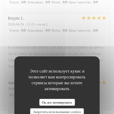
5
/5
5
/5
5
/5
5
/5
Услуги
:
Атмосфера
:
Меню
:
Цена / качество
:
Brigitte
L
2026-04-24
- 12:15 - гости 2
5
/5
5
/5
5
/5
5
/5
Услуги
:
Атмосфера
:
Меню
:
Цена / качество
:
Je recommande cette adresse; très bien située, à l'ombre des arbres
face à l'entrée du chateau. La proposition du jour était excellente.
J'étais accompagnée d'une enfant; elle a été servie très rapidement.
Tout était bon. La crêpe dessert du jour originale
Этот сайт использует кукис и
позволяет вам контролировать
сервисы которые вы хотите
Audrey
F
активировать
2026-05-16
- 19:45 - гости 4
5
/5
5
/5
5
/5
4
/5
Услуги
:
Атмосфера
:
Меню
:
Цена / качество
:
Ок, все активировать
Nous nous sommes régalés, joli restaurant, bonne ambiance. Nous
Запретить использование cookies