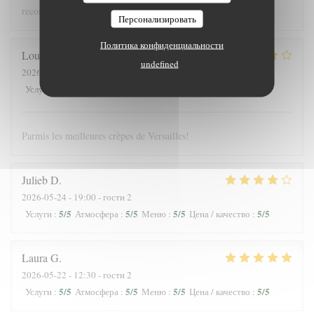
recommandons !
Персонализировать
Политика конфиденциальности
Louis
J
undefined
2026-05-25
- 12:30 - гости 3
4
/5
5
/5
5
/5
4
/5
Услуги
:
Атмосфера
:
Меню
:
Цена / качество
:
Parmis les meilleures crèpes de Versailles!
Julieb
D
2026-05-24
- 19:00 - гости 2
5
/5
5
/5
5
/5
5
/5
Услуги
:
Атмосфера
:
Меню
:
Цена / качество
:
Laura
G
2026-05-22
- 12:30 - гости 2
5
/5
5
/5
5
/5
5
/5
Услуги
:
Атмосфера
:
Меню
:
Цена / качество
: