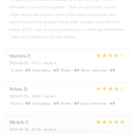
délicieuse et accueil très agréable ! Juste un petit bémol sur nos
crêpes sucrées qui étaient à priori prêtes mais sont arrivées plus
tardivement et donc presque froides pour certaines mais bon vu le
monde qu'il y avait on a bien compris que ce n'était pas intentionnel
! Mais on reviendra encore sans hésiter
Maristela
F
2026-05-26
- 19:15 - гости 4
4
/5
4
/5
4
/5
4
/5
Услуги
:
Атмосфера
:
Меню
:
Цена / качество
:
Helene
D
2026-05-26
- 20:00 - гости 3
4
/5
4
/5
4
/5
4
/5
Услуги
:
Атмосфера
:
Меню
:
Цена / качество
:
Michele
C
2026-05-28
- 18:45 - гости 3