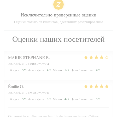
Исключительно проверенные оценки
Оценки только от клиентов, сделавших резервирование
Оценки наших посетителей
MARIE-STEPHANE
B
2026-05-31
- 13:00 - гости 4
5
/5
4
/5
5
/5
4
/5
Услуги
:
Атмосфера
:
Меню
:
Цена / качество
:
Émilie
G
2026-05-31
- 12:30 - гости 6
5
/5
5
/5
4
/5
5
/5
Услуги
:
Атмосфера
:
Меню
:
Цена / качество
:
On apprécie y déjeuner en famille de temps en temps. Crêpes