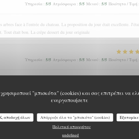
5
/5
5
/5
5
/5
Υπηρεσία
:
Ατμόσφαιρα
:
Μενού
:
Ποιότητα / Τιμή
 arbres face à l'entrée du chateau. La proposition du jour était excellente. J'éta
. Tout était bon. La crêpe dessert du jour originale
5
/5
5
/5
5
/5
Υπηρεσία
:
Ατμόσφαιρα
:
Μενού
:
Ποιότητα / Τιμή
nce. Nous recommandons !
χρησιμοποιεί "μπισκότα" (cookies) και σας επιτρέπει να ελ
ενεργοποιήσετε
4
/5
5
/5
5
/5
Υπηρεσία
:
Ατμόσφαιρα
:
Μενού
:
Ποιότητα / Τιμή
K, αποδοχή όλων
Απόρριψε όλα τα "μπισκότα" (cookies)
Εξατομίκε
Πολιτική απορρήτου
undefined