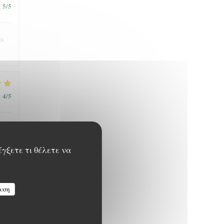
5
/5
:
is
4
/5
:
έγξετε τι θέλετε να
4
/5
:
υση