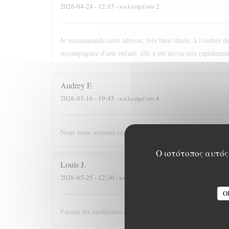
2026-04-24
- 12:15 - καλεσμένοι 2
Je recommande cette adresse; très bien située, à l'ombre des
accompagnée d'une enfant; elle a été servie très rapidement
Audrey
F
2026-05-16
- 19:45 - καλεσμένοι 4
Nous nous sommes régalés, joli restaurant, bonne ambia
Ο ιστότοπος αυτός 
Louis
J
2026-05-25
- 12:30 - καλεσμένοι 3
O
Parmis les meilleures crèpes de Versailles!