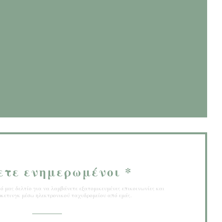
 παράθυρο))
παράθυρο))
ετε ενημερωμένοι
*
 μας δελτίο για να λαμβάνετε εξατομικευμένες επικοινωνίες και
κετινγκ μέσω ηλεκτρονικού ταχυδρομείου από εμάς.