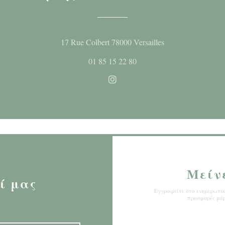
((ανοίγει σε νέο
17 Rue Colbert 78000 Versailles
01 85 15 22 80
Instagram ((ανοίγει σε νέο 
Μείν
ί μας
Εγγραφείτε στο ενημερωτικό
προσφορές μάρ