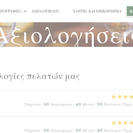
ΩΤΟΓΡΑΦΊΕΣ
ΑΞΙΟΛΟΓΉΣΕΙΣ
ΧΆΡΤΗΣ ΚΑΙ ΕΠΙΚΟΙΝΩΝΊΑ
Κ
((ΑΝΟΊΓΕΙ ΣΕ ΝΈΟ ΠΑΡΆΘΥΡΟ))
((ΑΝΟΊΓΕΙ ΣΕ ΝΈΟ ΠΑΡΆΘΥΡΟ))
Αξιολογήσει
λογίες πελατών μας
5
/5
4
/5
5
/5
Υπηρεσία
:
Ατμόσφαιρα
:
Μενού
:
Ποιότητα / Τιμή
5
/5
5
/5
4
/5
Υπηρεσία
:
Ατμόσφαιρα
:
Μενού
:
Ποιότητα / Τιμή