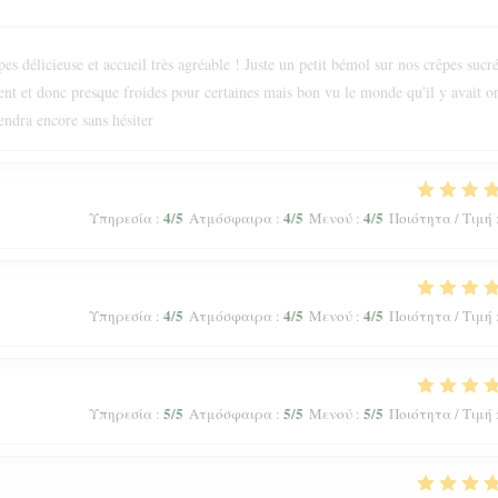
s délicieuse et accueil très agréable ! Juste un petit bémol sur nos crêpes sucr
ment et donc presque froides pour certaines mais bon vu le monde qu'il y avait o
endra encore sans hésiter
4
/5
4
/5
4
/5
Υπηρεσία
:
Ατμόσφαιρα
:
Μενού
:
Ποιότητα / Τιμή
4
/5
4
/5
4
/5
Υπηρεσία
:
Ατμόσφαιρα
:
Μενού
:
Ποιότητα / Τιμή
5
/5
5
/5
5
/5
Υπηρεσία
:
Ατμόσφαιρα
:
Μενού
:
Ποιότητα / Τιμή