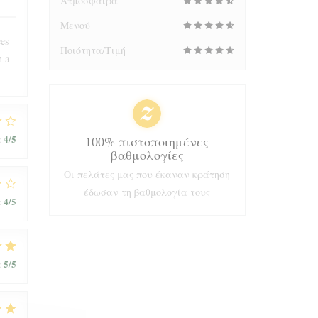
Ατμόσφαιρα
Μενού
ées
Ποιότητα/Τιμή
n a
4
/5
:
100% πιστοποιημένες
βαθμολογίες
Οι πελάτες μας που έκαναν κράτηση
έδωσαν τη βαθμολογία τους
4
/5
:
5
/5
: