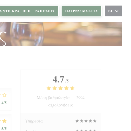
ΆΝΤΕ ΚΡΆΤΗΣΗ ΤΡΑΠΕΖΙΟΎ
ΠΑΊΡΝΩ ΜΑΚΡΙΆ
EL
ς
4.7
/5
Μέση βαθμολογία —
2994
4
/5
:
αξιολογήσεις
Υπηρεσία
5
/5
: