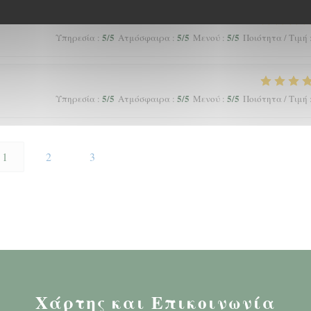
5
/5
5
/5
5
/5
Υπηρεσία
:
Ατμόσφαιρα
:
Μενού
:
Ποιότητα / Τιμή
5
/5
5
/5
5
/5
Υπηρεσία
:
Ατμόσφαιρα
:
Μενού
:
Ποιότητα / Τιμή
1
2
3
Χάρτης και Επικοινωνία