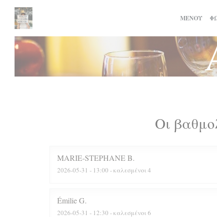
Πίνακας διαχείρισης "Μπισκότων" (Cookies)
ΜΕΝΟΎ
Φ
Οι βαθμο
MARIE-STEPHANE
B
2026-05-31
- 13:00 - καλεσμένοι 4
Émilie
G
2026-05-31
- 12:30 - καλεσμένοι 6