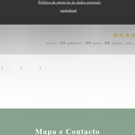
Política de proteção de dados pessoais
undefined
5
/5
5
/5
5
/5
service
:
ambience
:
menu
:
quality_price
5
/5
5
/5
5
/5
service
:
ambience
:
menu
:
quality_price
1
2
3
Mapa e Contacto