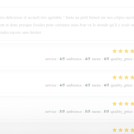
s délicieuse et accueil très agréable ! Juste un petit bémol sur nos crêpes sucr
ment et donc presque froides pour certaines mais bon vu le monde qu'il y avait o
endra encore sans hésiter
4
/5
4
/5
4
/5
service
:
ambience
:
menu
:
quality_price
4
/5
4
/5
4
/5
service
:
ambience
:
menu
:
quality_price
5
/5
5
/5
5
/5
service
:
ambience
:
menu
:
quality_price