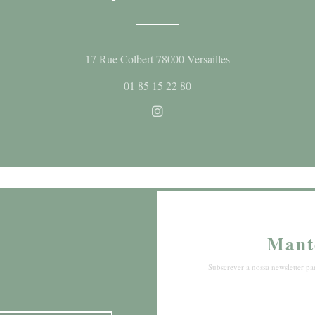
((abre numa nova j
17 Rue Colbert 78000 Versailles
01 85 15 22 80
Instagram ((abre numa nova ja
Mant
Subscrever a nossa newsletter pa