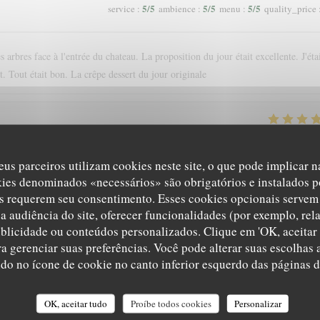
5
/5
5
/5
5
/5
service
:
ambience
:
menu
:
quality_price
 arbres face à l'entrée du chateau. La proposition du jour était excellente. J'éta
. Tout était bon. La crêpe dessert du jour originale
5
/5
5
/5
5
/5
service
:
ambience
:
menu
:
quality_price
eus parceiros utilizam cookies neste site, o que pode implicar 
kies denominados «necessários» são obrigatórios e instalados p
nce. Nous recommandons !
s requerem seu consentimento. Esses cookies opcionais servem 
a audiência do site, oferecer funcionalidades (por exemplo, rel
ublicidade ou conteúdos personalizados. Clique em 'OK, aceitar 
ara gerenciar suas preferências. Você pode alterar suas escolha
4
/5
5
/5
5
/5
service
:
ambience
:
menu
:
quality_price
ndo no ícone de cookie no canto inferior esquerdo das páginas do
OK, aceitar tudo
Proíbe todos cookies
Personalizar