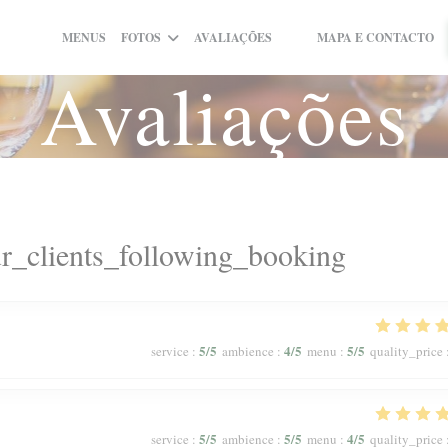
MENUS
FOTOS
AVALIAÇÕES
MAPA E CONTACTO
((ABRE NUMA NOVA JANEL
((ABRE NUMA NOVA JAN
Avaliações
r_clients_following_booking
5
/5
4
/5
5
/5
service
:
ambience
:
menu
:
quality_price
5
/5
5
/5
4
/5
service
:
ambience
:
menu
:
quality_price