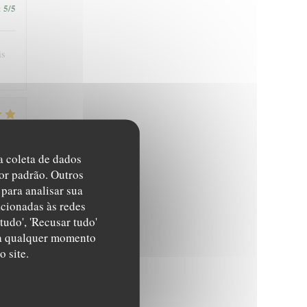
5
/5
:
is
4
/5
:
na coleta de dados
or padrão. Outros
para analisar sua
acionadas às redes
tudo', 'Recusar tudo'
s a qualquer momento
4
/5
:
 site.