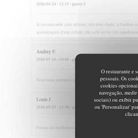
2026-04-24
- 12:15 - guests 2
Je recommande cette adresse; très bien située, à l'ombre des
accompagnée d'une enfant; elle a été servie très rapidement
Audrey
F
2026-05-16
- 19:45 - guests 4
O restaurante e s
pessoais. Os coo
Nous nous sommes régalés, joli restaurant, bonne ambia
cookies opcionai
navegação, medir 
Louis
J
sociais) ou exibir p
ou 'Personalizar' p
2026-05-25
- 12:30 - guests 3
clica
Parmis les meilleures crèpes de Versailles!