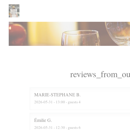
Painel de Gerenciamento de Cookies
reviews_from_ou
MARIE-STEPHANE
B
2026-05-31
- 13:00 - guests 4
Émilie
G
2026-05-31
- 12:30 - guests 6