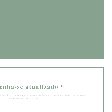
anela))
nela))
enha-se atualizado
*
ra receber comunicações personalizadas e ofertas de marketing por correio
eletrónico da nossa parte.