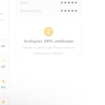
Menus
Qualidade/Preço
ées
n a
Avaliações 100% certificadas
4
/5
:
Apenas os clientes que fizeram reservas
submeteram avaliações
4
/5
:
5
/5
: