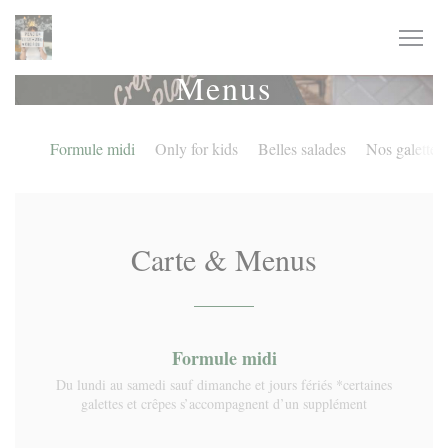
Painel de Gerenciamento de Cookies
Menus
Formule midi
Only for kids
Belles salades
Nos galettes
Carte & Menus
Formule midi
Du lundi au samedi sauf dimanche et jours fériés *certaines
galettes et crêpes s’accompagnent d’un supplément