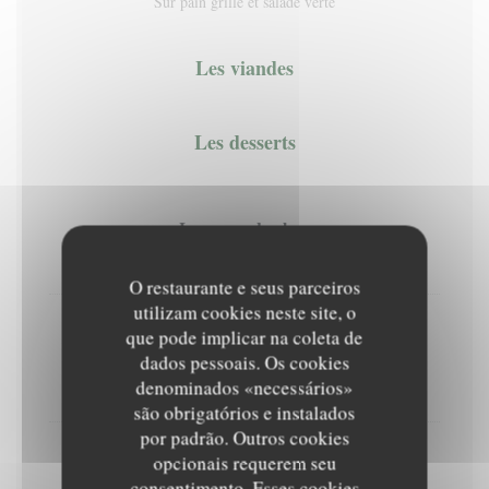
Sur pain grillé et salade verte
Les viandes
Les desserts
La coupe de glace
Café, chocolat, vanille, fraise, coco. Sorbet citron vert
O restaurante e seus parceiros
utilizam cookies neste site, o
Le "Caramelo"
que pode implicar na coleta de
dados pessoais. Os cookies
Boules de glace vanille, caramel au beurre salé maison,
chantilly
denominados «necessários»
são obrigatórios e instalados
por padrão. Outros cookies
opcionais requerem seu
La Zoë
consentimento. Esses cookies