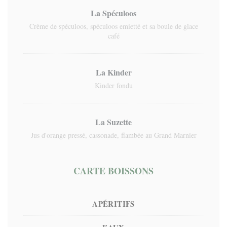
La Spéculoos
Crème de spéculoos, spéculoos emietté et sa boule de glace
café
La Kinder
Kinder fondu
La Suzette
Jus d'orange pressé, cassonade, flambée au Grand Marnier
CARTE BOISSONS
APÉRITIFS