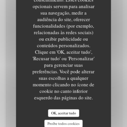
Glace vanille, Nutella, chantilly
opcionais servem para analisar
sua navegação, medir a
audiência do site, oferecer
La Victor
funcionalidades (por exemplo,
Glace vanille, crème de spéculoos, chantilly
relacionadas às redes sociais)
ou exibir publicidade ou
conteúdos personalizados.
Les crêpes
Clique em 'OK, aceitar tudo',
'Recusar tudo' ou 'Personalizar'
para gerenciar suas
La Cassonade
preferências. Você pode alterar
suas escolhas a qualquer
Beurre salé et cassonade
momento clicando no ícone de
cookie no canto inferior
esquerdo das páginas do site.
La Caramelle
Caramel beurre salé maison
OK, aceitar tudo
Proíbe todos cookies
La Nutelle