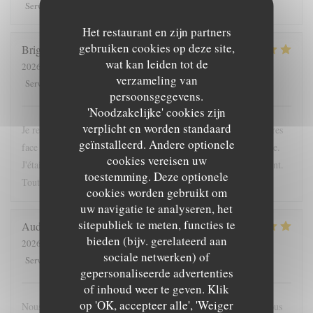
5
/5
5
/5
5
/5
5
/5
Service
:
Atmosfeer
:
Keuken
:
Kwaliteit / Prijs
:
Het restaurant en zijn partners
gebruiken cookies op deze site,
Brigitte
L
wat kan leiden tot de
2026-04-24
- 12:15 - Gasten 2
verzameling van
5
/5
5
/5
5
/5
5
/5
Service
:
Atmosfeer
:
Keuken
:
Kwaliteit / Prijs
:
persoonsgegevens.
'Noodzakelijke' cookies zijn
verplicht en worden standaard
Je recommande cette adresse; très bien située, à l'ombre des arbres
geïnstalleerd. Andere optionele
face à l'entrée du chateau. La proposition du jour était excellente.
cookies vereisen uw
J'étais accompagnée d'une enfant; elle a été servie très rapidement.
toestemming. Deze optionele
Tout était bon. La crêpe dessert du jour originale
cookies worden gebruikt om
uw navigatie te analyseren, het
sitepubliek te meten, functies te
Audrey
F
bieden (bijv. gerelateerd aan
2026-05-16
- 19:45 - Gasten 4
sociale netwerken) of
5
/5
5
/5
5
/5
4
/5
Service
:
Atmosfeer
:
Keuken
:
Kwaliteit / Prijs
:
gepersonaliseerde advertenties
of inhoud weer te geven. Klik
op 'OK, accepteer alle', 'Weiger
Nous nous sommes régalés, joli restaurant, bonne ambiance. Nous