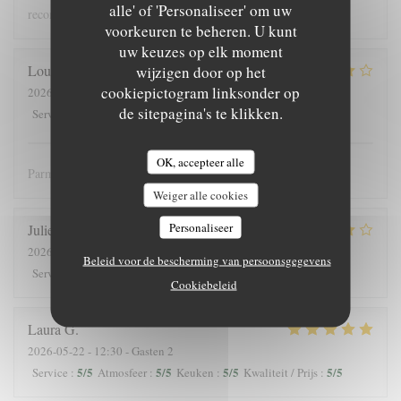
alle' of 'Personaliseer' om uw
recommandons !
voorkeuren te beheren. U kunt
uw keuzes op elk moment
Louis
J
wijzigen door op het
cookiepictogram linksonder op
2026-05-25
- 12:30 - Gasten 3
de sitepagina's te klikken.
4
/5
5
/5
5
/5
4
/5
Service
:
Atmosfeer
:
Keuken
:
Kwaliteit / Prijs
:
OK, accepteer alle
Parmis les meilleures crèpes de Versailles!
Weiger alle cookies
Personaliseer
Julieb
D
2026-05-24
- 19:00 - Gasten 2
Beleid voor de bescherming van persoonsgegevens
5
/5
5
/5
5
/5
5
/5
Service
:
Atmosfeer
:
Keuken
:
Kwaliteit / Prijs
:
Cookiebeleid
Laura
G
2026-05-22
- 12:30 - Gasten 2
5
/5
5
/5
5
/5
5
/5
Service
:
Atmosfeer
:
Keuken
:
Kwaliteit / Prijs
: