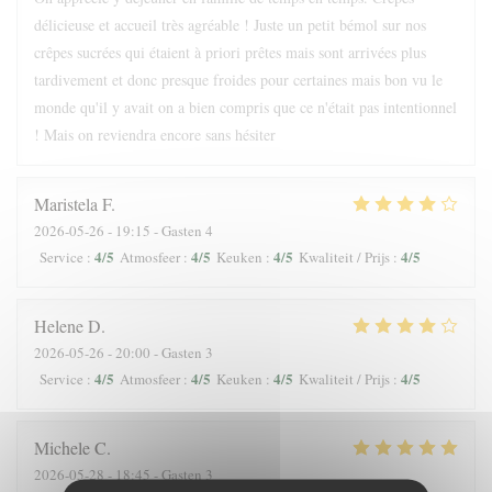
délicieuse et accueil très agréable ! Juste un petit bémol sur nos
crêpes sucrées qui étaient à priori prêtes mais sont arrivées plus
tardivement et donc presque froides pour certaines mais bon vu le
monde qu'il y avait on a bien compris que ce n'était pas intentionnel
! Mais on reviendra encore sans hésiter
Maristela
F
2026-05-26
- 19:15 - Gasten 4
4
/5
4
/5
4
/5
4
/5
Service
:
Atmosfeer
:
Keuken
:
Kwaliteit / Prijs
:
Helene
D
2026-05-26
- 20:00 - Gasten 3
4
/5
4
/5
4
/5
4
/5
Service
:
Atmosfeer
:
Keuken
:
Kwaliteit / Prijs
:
Michele
C
2026-05-28
- 18:45 - Gasten 3