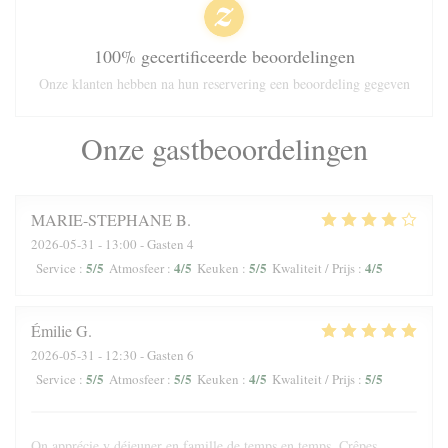
100% gecertificeerde beoordelingen
Onze klanten hebben na hun reservering een beoordeling gegeven
Onze gastbeoordelingen
MARIE-STEPHANE
B
2026-05-31
- 13:00 - Gasten 4
5
/5
4
/5
5
/5
4
/5
Service
:
Atmosfeer
:
Keuken
:
Kwaliteit / Prijs
:
Émilie
G
2026-05-31
- 12:30 - Gasten 6
5
/5
5
/5
4
/5
5
/5
Service
:
Atmosfeer
:
Keuken
:
Kwaliteit / Prijs
:
On apprécie y déjeuner en famille de temps en temps. Crêpes