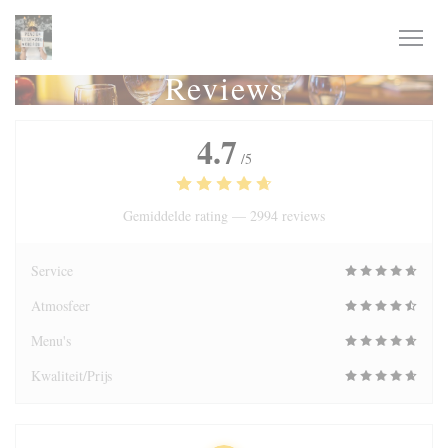
Cookies beheer paneel
Reviews
4.7
/5
Gemiddelde rating —
2994 reviews
Service
Atmosfeer
Menu's
Kwaliteit/Prijs