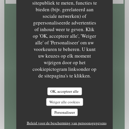
sitepubliek te meten, functies te
bieden (bijv. gerelateerd aan
sociale netwerken) of
Openingstijden
gepersonaliseerde advertenties
of inhoud weer te geven. Klik
op 'OK, accepteer alle', 'Weiger
alle' of 'Personaliseer' om uw
voorkeuren te beheren. U kunt
Maandag
uw keuzes op elk moment
11:30 - 14:30
18:45 - 22:30
•
wijzigen door op het
cookiepictogram linksonder op
de sitepagina's te klikken.
Din
-
Vri
11:30 - 22:30
OK, accepteer alle
Zaterdag
Weiger alle cookies
11:30 - 22:30
Personaliseer
Beleid voor de bescherming van persoonsgegevens
Zondag