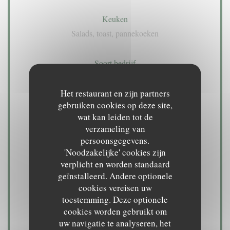
Keuken
Salads, toast, pannekoeken
Soort bedrijf
Pannekoekenbakkerij
Het restaurant en zijn partners
gebruiken cookies op deze site,
Diensten
wat kan leiden tot de
Parkeerplaats, Take away, Geblokkeerde toegang,
verzameling van
WIFI, Terras
persoonsgegevens.
'Noodzakelijke' cookies zijn
verplicht en worden standaard
Betaalmethoden
geïnstalleerd. Andere optionele
Paiement Sans ContactPaiement Sans Contact,
cookies vereisen uw
Eurocard / Mastercard, restaurant van Titres, Visa,
toestemming. Deze optionele
Vakantiecheques, American Express, Debetkaart
cookies worden gebruikt om
uw navigatie te analyseren, het