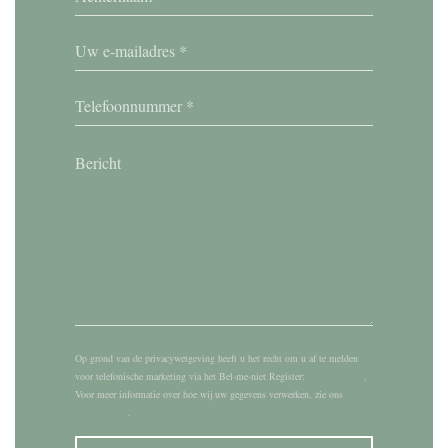
Op grond van de privacywetgeving heeft u het recht om u af te melden
voor telefonische marketing via het Bel-me-niet Register:
bel-me-niet.nl
.
Voor meer informatie over hoe wij uw gegevens verwerken, zie ons
privacybeleid
.