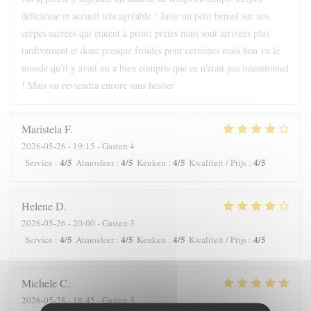
délicieuse et accueil très agréable ! Juste un petit bémol sur nos
crêpes sucrées qui étaient à priori prêtes mais sont arrivées plus
tardivement et donc presque froides pour certaines mais bon vu le
monde qu'il y avait on a bien compris que ce n'était pas intentionnel
! Mais on reviendra encore sans hésiter
Maristela
F
2026-05-26
- 19:15 - Gasten 4
4
/5
4
/5
4
/5
4
/5
Service
:
Atmosfeer
:
Keuken
:
Kwaliteit / Prijs
:
Helene
D
2026-05-26
- 20:00 - Gasten 3
4
/5
4
/5
4
/5
4
/5
Service
:
Atmosfeer
:
Keuken
:
Kwaliteit / Prijs
:
Michele
C
2026-05-28
- 18:45 - Gasten 3