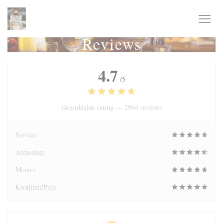
Cookies beheer paneel
Reviews
4.7
/5
Gemiddelde rating —
2994 reviews
Service
Atmosfeer
Menu's
Kwaliteit/Prijs