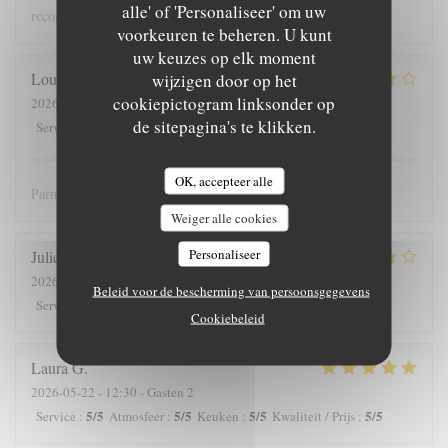
alle' of 'Personaliseer' om uw
recommandons !
voorkeuren te beheren. U kunt
uw keuzes op elk moment
Louis
J
wijzigen door op het
cookiepictogram linksonder op
2026-05-25
- 12:30 - Gasten 3
de sitepagina's te klikken.
4
/5
5
/5
5
/5
4
/5
Service
:
Atmosfeer
:
Keuken
:
Kwaliteit / Prijs
:
OK, accepteer alle
Parmis les meilleures crèpes de Versailles!
Weiger alle cookies
Personaliseer
Julieb
D
2026-05-24
- 19:00 - Gasten 2
Beleid voor de bescherming van persoonsgegevens
5
/5
5
/5
5
/5
5
/5
Service
:
Atmosfeer
:
Keuken
:
Kwaliteit / Prijs
:
Cookiebeleid
Laura
G
2026-05-22
- 12:30 - Gasten 2
5
/5
5
/5
5
/5
5
/5
Service
:
Atmosfeer
:
Keuken
:
Kwaliteit / Prijs
: