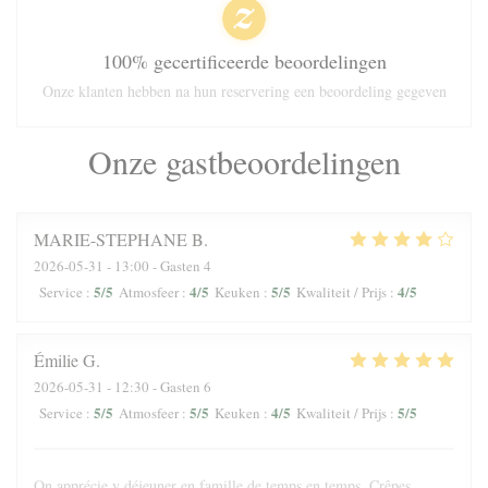
100% gecertificeerde beoordelingen
Onze klanten hebben na hun reservering een beoordeling gegeven
Onze gastbeoordelingen
MARIE-STEPHANE
B
2026-05-31
- 13:00 - Gasten 4
5
/5
4
/5
5
/5
4
/5
Service
:
Atmosfeer
:
Keuken
:
Kwaliteit / Prijs
:
Émilie
G
2026-05-31
- 12:30 - Gasten 6
5
/5
5
/5
4
/5
5
/5
Service
:
Atmosfeer
:
Keuken
:
Kwaliteit / Prijs
:
On apprécie y déjeuner en famille de temps en temps. Crêpes