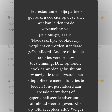
5
/5
5
/5
5
/5
5
/5
Service
:
Atmosfeer
:
Keuken
:
Kwaliteit / Prijs
:
Het restaurant en zijn partners
gebruiken cookies op deze site,
Brigitte
L
wat kan leiden tot de
2026-04-24
- 12:15 - Gasten 2
verzameling van
5
/5
5
/5
5
/5
5
/5
Service
:
Atmosfeer
:
Keuken
:
Kwaliteit / Prijs
:
persoonsgegevens.
'Noodzakelijke' cookies zijn
verplicht en worden standaard
Je recommande cette adresse; très bien située, à l'ombre des arbres
geïnstalleerd. Andere optionele
face à l'entrée du chateau. La proposition du jour était excellente.
cookies vereisen uw
J'étais accompagnée d'une enfant; elle a été servie très rapidement.
toestemming. Deze optionele
Tout était bon. La crêpe dessert du jour originale
cookies worden gebruikt om
uw navigatie te analyseren, het
sitepubliek te meten, functies te
Audrey
F
bieden (bijv. gerelateerd aan
2026-05-16
- 19:45 - Gasten 4
sociale netwerken) of
5
/5
5
/5
5
/5
4
/5
Service
:
Atmosfeer
:
Keuken
:
Kwaliteit / Prijs
:
gepersonaliseerde advertenties
of inhoud weer te geven. Klik
op 'OK, accepteer alle', 'Weiger
Nous nous sommes régalés, joli restaurant, bonne ambiance. Nous