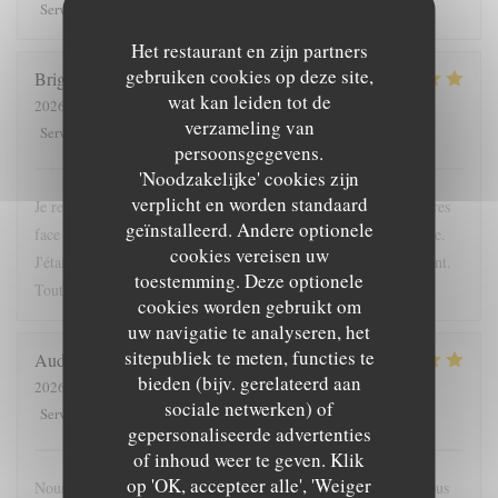
5
/5
5
/5
5
/5
5
/5
Service
:
Atmosfeer
:
Keuken
:
Kwaliteit / Prijs
:
Het restaurant en zijn partners
gebruiken cookies op deze site,
Brigitte
L
wat kan leiden tot de
2026-04-24
- 12:15 - Gasten 2
verzameling van
5
/5
5
/5
5
/5
5
/5
Service
:
Atmosfeer
:
Keuken
:
Kwaliteit / Prijs
:
persoonsgegevens.
'Noodzakelijke' cookies zijn
verplicht en worden standaard
Je recommande cette adresse; très bien située, à l'ombre des arbres
geïnstalleerd. Andere optionele
face à l'entrée du chateau. La proposition du jour était excellente.
cookies vereisen uw
J'étais accompagnée d'une enfant; elle a été servie très rapidement.
toestemming. Deze optionele
Tout était bon. La crêpe dessert du jour originale
cookies worden gebruikt om
uw navigatie te analyseren, het
sitepubliek te meten, functies te
Audrey
F
bieden (bijv. gerelateerd aan
2026-05-16
- 19:45 - Gasten 4
sociale netwerken) of
5
/5
5
/5
5
/5
4
/5
Service
:
Atmosfeer
:
Keuken
:
Kwaliteit / Prijs
:
gepersonaliseerde advertenties
of inhoud weer te geven. Klik
op 'OK, accepteer alle', 'Weiger
Nous nous sommes régalés, joli restaurant, bonne ambiance. Nous