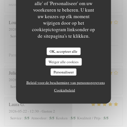
alle' of 'Personaliseer' om uw
recommandons !
voorkeuren te beheren. U kunt
uw keuzes op elk moment
Louis
J
wijzigen door op het
cookiepictogram linksonder op
2026-05-25
- 12:30 - Gasten 3
de sitepagina's te klikken.
4
/5
5
/5
5
/5
4
/5
Service
:
Atmosfeer
:
Keuken
:
Kwaliteit / Prijs
:
OK, accepteer alle
Parmis les meilleures crèpes de Versailles!
Weiger alle cookies
Personaliseer
Julieb
D
2026-05-24
- 19:00 - Gasten 2
Beleid voor de bescherming van persoonsgegevens
5
/5
5
/5
5
/5
5
/5
Service
:
Atmosfeer
:
Keuken
:
Kwaliteit / Prijs
:
Cookiebeleid
Laura
G
2026-05-22
- 12:30 - Gasten 2
5
/5
5
/5
5
/5
5
/5
Service
:
Atmosfeer
:
Keuken
:
Kwaliteit / Prijs
: