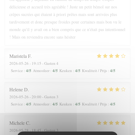
délicieuse et accueil très agréable ! Juste un petit bémol sur nos
crêpes sucrées qui étaient à priori prêtes mais sont arrivées plus
tardivement et donc presque froides pour certaines mais bon vu le
monde qu'il y avait on a bien compris que ce n'était pas intentionnel
! Mais on reviendra encore sans hésiter
Maristela
F
2026-05-26
- 19:15 - Gasten 4
4
/5
4
/5
4
/5
4
/5
Service
:
Atmosfeer
:
Keuken
:
Kwaliteit / Prijs
:
Helene
D
2026-05-26
- 20:00 - Gasten 3
4
/5
4
/5
4
/5
4
/5
Service
:
Atmosfeer
:
Keuken
:
Kwaliteit / Prijs
:
Michele
C
2026-05-28
- 18:45 - Gasten 3