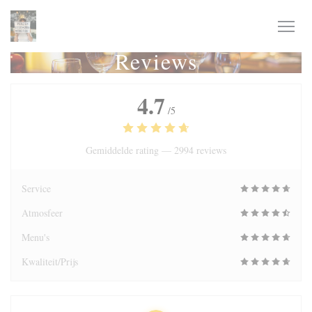
Cookies beheer paneel
Reviews
4.7
/5
Gemiddelde rating —
2994 reviews
Service
Atmosfeer
Menu's
Kwaliteit/Prijs