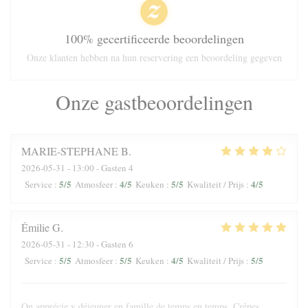
100% gecertificeerde beoordelingen
Onze klanten hebben na hun reservering een beoordeling gegeven
Onze gastbeoordelingen
MARIE-STEPHANE
B
2026-05-31
- 13:00 - Gasten 4
5
/5
4
/5
5
/5
4
/5
Service
:
Atmosfeer
:
Keuken
:
Kwaliteit / Prijs
:
Émilie
G
2026-05-31
- 12:30 - Gasten 6
5
/5
5
/5
4
/5
5
/5
Service
:
Atmosfeer
:
Keuken
:
Kwaliteit / Prijs
:
On apprécie y déjeuner en famille de temps en temps. Crêpes