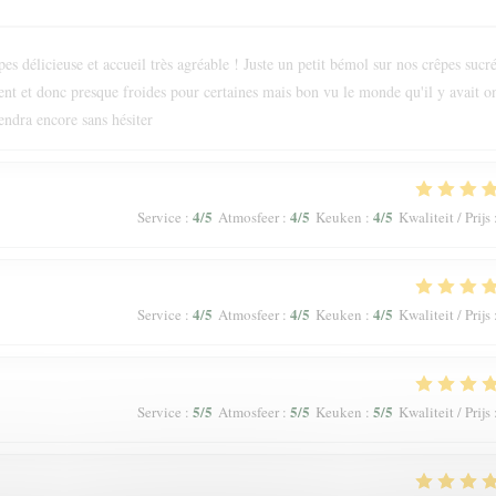
s délicieuse et accueil très agréable ! Juste un petit bémol sur nos crêpes sucr
ment et donc presque froides pour certaines mais bon vu le monde qu'il y avait o
endra encore sans hésiter
4
/5
4
/5
4
/5
Service
:
Atmosfeer
:
Keuken
:
Kwaliteit / Prijs
4
/5
4
/5
4
/5
Service
:
Atmosfeer
:
Keuken
:
Kwaliteit / Prijs
5
/5
5
/5
5
/5
Service
:
Atmosfeer
:
Keuken
:
Kwaliteit / Prijs