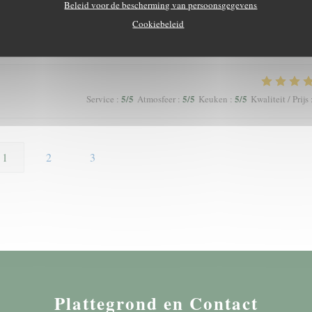
Beleid voor de bescherming van persoonsgegevens
Cookiebeleid
5
/5
5
/5
5
/5
Service
:
Atmosfeer
:
Keuken
:
Kwaliteit / Prijs
5
/5
5
/5
5
/5
Service
:
Atmosfeer
:
Keuken
:
Kwaliteit / Prijs
1
2
3
Plattegrond en Contact