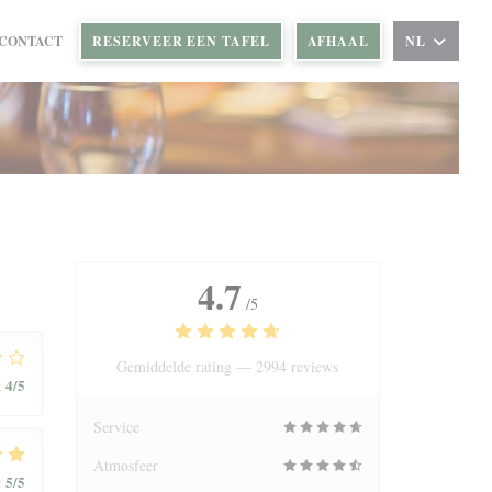
 CONTACT
RESERVEER EEN TAFEL
AFHAAL
NL
VENSTER))
W VENSTER))
4.7
/5
Gemiddelde rating —
2994 reviews
4
/5
:
Service
Atmosfeer
5
/5
: