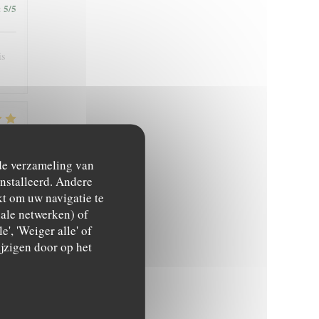
5
/5
:
is
4
/5
:
 de verzameling van
ïnstalleerd. Andere
t om uw navigatie te
ciale netwerken) of
', 'Weiger alle' of
jzigen door op het
4
/5
: