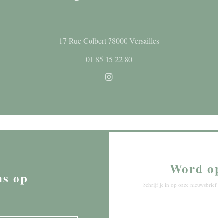
((opent in een nieu
17 Rue Colbert 78000 Versailles
01 85 15 22 80
Instagram ((opent in een nieuw
Word o
ns op
Schrijf je in op onze nieuwsbri