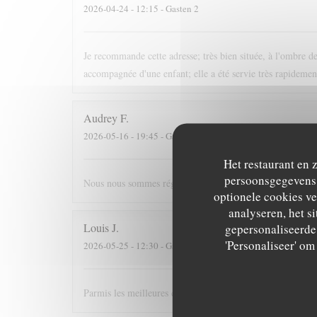
2026-04-24
- 12:15 - Gasten 2
Je recommande cette adresse; très bien située, à l'ombre des
accompagnée d'une enfant; elle a été servie très rapidement
Audrey
F
2026-05-16
- 19:45 - Gasten 4
Het restaurant en 
persoonsgegevens. 
Nous nous sommes régalés, joli restaurant, bonne ambia
optionele cookies v
analyseren, het si
Louis
J
gepersonaliseerde 
'Personaliseer' o
2026-05-25
- 12:30 - Gasten 3
Parmis les meilleures crèpes de Versailles!