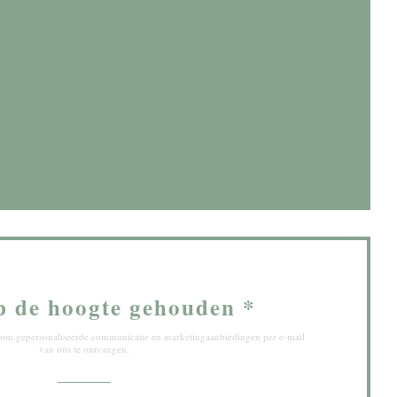
w venster))
 venster))
p de hoogte gehouden
*
ef om gepersonaliseerde communicatie en marketingaanbiedingen per e-mail
van ons te ontvangen.