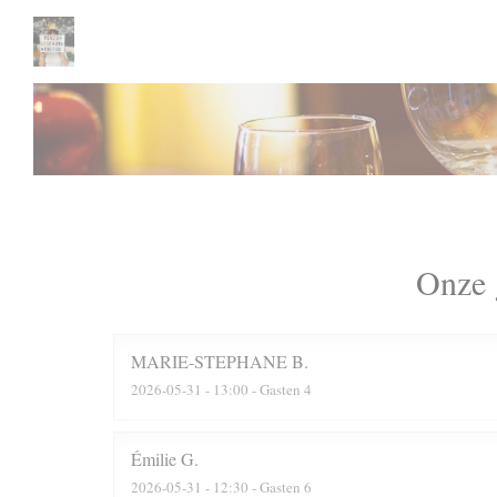
Cookies beheer paneel
Onze 
MARIE-STEPHANE
B
2026-05-31
- 13:00 - Gasten 4
Émilie
G
2026-05-31
- 12:30 - Gasten 6