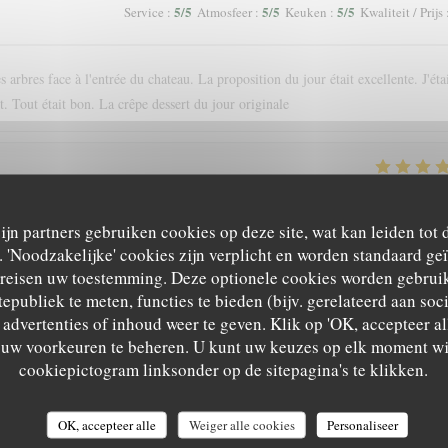
5
/5
5
/5
5
/5
Service
:
Atmosfeer
:
Keuken
:
Kwaliteit / Prijs
 arbres face à l'entrée du chateau. La proposition du jour était excellente. J'éta
. Tout était bon. La crêpe dessert du jour originale
5
/5
5
/5
5
/5
Service
:
Atmosfeer
:
Keuken
:
Kwaliteit / Prijs
zijn partners gebruiken cookies op deze site, wat kan leiden tot
'Noodzakelijke' cookies zijn verplicht en worden standaard ge
nce. Nous recommandons !
ereisen uw toestemming. Deze optionele cookies worden gebruik
tepubliek te meten, functies te bieden (bijv. gerelateerd aan so
advertenties of inhoud weer te geven. Klik op 'OK, accepteer alle
m uw voorkeuren te beheren. U kunt uw keuzes op elk moment wi
4
/5
5
/5
5
/5
Service
:
Atmosfeer
:
Keuken
:
Kwaliteit / Prijs
cookiepictogram linksonder op de sitepagina's te klikken.
OK, accepteer alle
Weiger alle cookies
Personaliseer