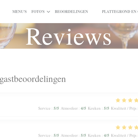
MENU'S
FOTO'S
BEOORDELINGEN
PLATTEGROND EN
((OPENT IN EEN NIEUW 
((OPENT IN EEN NIEU
Reviews
gastbeoordelingen
5
/5
4
/5
5
/5
Service
:
Atmosfeer
:
Keuken
:
Kwaliteit / Prijs
5
/5
5
/5
4
/5
Service
:
Atmosfeer
:
Keuken
:
Kwaliteit / Prijs