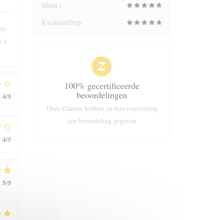
Menu's
Kwaliteit/Prijs
ées
n a
100% gecertificeerde
beoordelingen
4
/5
:
Onze klanten hebben na hun reservering
een beoordeling gegeven
4
/5
:
5
/5
: