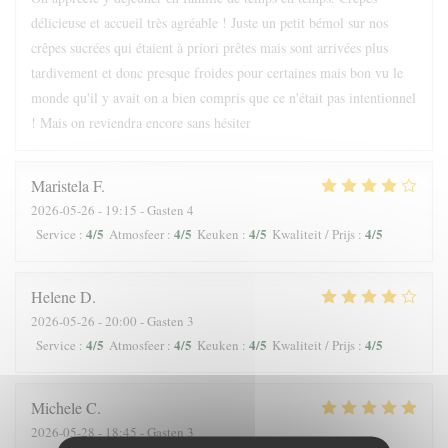
délicieuse et accueil très agréable ! Juste un petit bémol sur nos
crêpes sucrées qui étaient à priori prêtes mais sont arrivées plus
tardivement et donc presque froides pour certaines mais bon vu le
monde qu'il y avait on a bien compris que ce n'était pas intentionnel
! Mais on reviendra encore sans hésiter
Maristela
F
2026-05-26
- 19:15 - Gasten 4
4
/5
4
/5
4
/5
4
/5
Service
:
Atmosfeer
:
Keuken
:
Kwaliteit / Prijs
:
Helene
D
2026-05-26
- 20:00 - Gasten 3
4
/5
4
/5
4
/5
4
/5
Service
:
Atmosfeer
:
Keuken
:
Kwaliteit / Prijs
:
Michele
C
2026-05-28
- 18:45 - Gasten 3