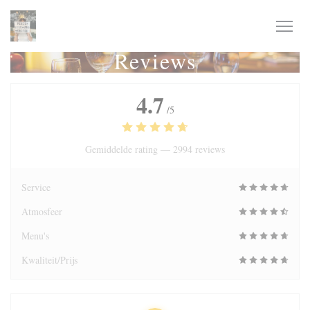
Cookies beheer paneel
Reviews
4.7
/5
Gemiddelde rating —
2994 reviews
Service
Atmosfeer
Menu's
Kwaliteit/Prijs