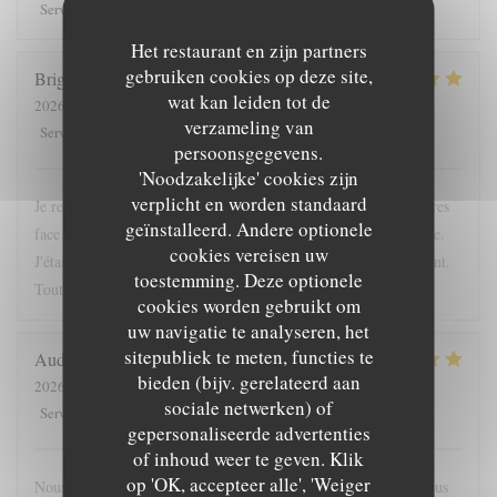
5
/5
5
/5
5
/5
5
/5
Service
:
Atmosfeer
:
Keuken
:
Kwaliteit / Prijs
:
Het restaurant en zijn partners
gebruiken cookies op deze site,
Brigitte
L
wat kan leiden tot de
2026-04-24
- 12:15 - Gasten 2
verzameling van
5
/5
5
/5
5
/5
5
/5
Service
:
Atmosfeer
:
Keuken
:
Kwaliteit / Prijs
:
persoonsgegevens.
'Noodzakelijke' cookies zijn
verplicht en worden standaard
Je recommande cette adresse; très bien située, à l'ombre des arbres
geïnstalleerd. Andere optionele
face à l'entrée du chateau. La proposition du jour était excellente.
cookies vereisen uw
J'étais accompagnée d'une enfant; elle a été servie très rapidement.
toestemming. Deze optionele
Tout était bon. La crêpe dessert du jour originale
cookies worden gebruikt om
uw navigatie te analyseren, het
sitepubliek te meten, functies te
Audrey
F
bieden (bijv. gerelateerd aan
2026-05-16
- 19:45 - Gasten 4
sociale netwerken) of
5
/5
5
/5
5
/5
4
/5
Service
:
Atmosfeer
:
Keuken
:
Kwaliteit / Prijs
:
gepersonaliseerde advertenties
of inhoud weer te geven. Klik
op 'OK, accepteer alle', 'Weiger
Nous nous sommes régalés, joli restaurant, bonne ambiance. Nous