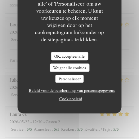
alle' of 'Personaliseer' om uw
recommandons !
voorkeuren te beheren. U kunt
uw keuzes op elk moment
Louis
J
wijzigen door op het
cookiepictogram linksonder op
2026-05-25
- 12:30 - Gasten 3
de sitepagina's te klikken.
4
/5
5
/5
5
/5
4
/5
Service
:
Atmosfeer
:
Keuken
:
Kwaliteit / Prijs
:
OK, accepteer alle
Parmis les meilleures crèpes de Versailles!
Weiger alle cookies
Personaliseer
Julieb
D
2026-05-24
- 19:00 - Gasten 2
Beleid voor de bescherming van persoonsgegevens
5
/5
5
/5
5
/5
5
/5
Service
:
Atmosfeer
:
Keuken
:
Kwaliteit / Prijs
:
Cookiebeleid
Laura
G
2026-05-22
- 12:30 - Gasten 2
5
/5
5
/5
5
/5
5
/5
Service
:
Atmosfeer
:
Keuken
:
Kwaliteit / Prijs
: