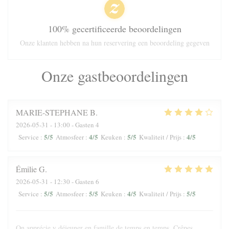
100% gecertificeerde beoordelingen
Onze klanten hebben na hun reservering een beoordeling gegeven
Onze gastbeoordelingen
MARIE-STEPHANE
B
2026-05-31
- 13:00 - Gasten 4
5
/5
4
/5
5
/5
4
/5
Service
:
Atmosfeer
:
Keuken
:
Kwaliteit / Prijs
:
Émilie
G
2026-05-31
- 12:30 - Gasten 6
5
/5
5
/5
4
/5
5
/5
Service
:
Atmosfeer
:
Keuken
:
Kwaliteit / Prijs
:
On apprécie y déjeuner en famille de temps en temps. Crêpes