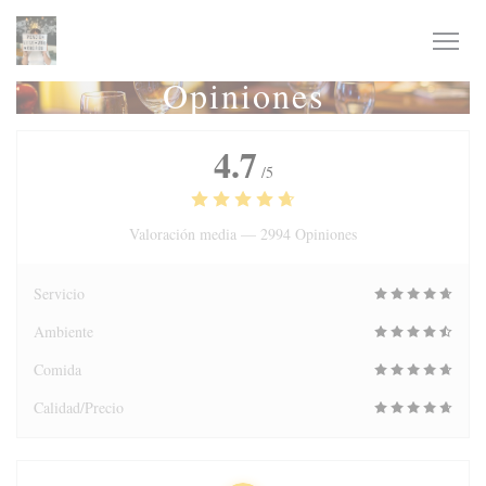
Personalización de sus opciones de cookies
Opiniones
4.7
/5
Valoración media —
2994 Opiniones
Servicio
Ambiente
Comida
Calidad/Precio