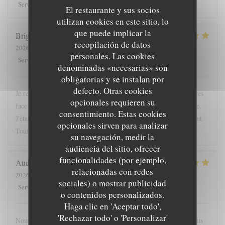
5
/5
5
/5
5
/5
5
/5
Servicio
:
Ambiente
:
Menú
:
Calidad / Precio
:
El restaurante y sus socios
utilizan cookies en este sitio, lo
que puede implicar la
Brigitte
L
recopilación de datos
2026-04-24
- 12:15 - Invitados 2
personales. Las cookies
5
/5
5
/5
5
/5
5
/5
Servicio
:
Ambiente
:
Menú
:
Calidad / Precio
:
denominadas «necesarias» son
obligatorias y se instalan por
defecto. Otras cookies
Je recommande cette adresse; très bien située, à l'ombre des arbres
opcionales requieren su
face à l'entrée du chateau. La proposition du jour était excellente.
consentimiento. Estas cookies
J'étais accompagnée d'une enfant; elle a été servie très rapidement.
opcionales sirven para analizar
Tout était bon. La crêpe dessert du jour originale
su navegación, medir la
audiencia del sitio, ofrecer
funcionalidades (por ejemplo,
Audrey
F
relacionadas con redes
2026-05-16
- 19:45 - Invitados 4
sociales) o mostrar publicidad
5
/5
5
/5
5
/5
4
/5
Servicio
:
Ambiente
:
Menú
:
Calidad / Precio
:
o contenidos personalizados.
Haga clic en 'Aceptar todo',
'Rechazar todo' o 'Personalizar'
Nous nous sommes régalés, joli restaurant, bonne ambiance. Nous