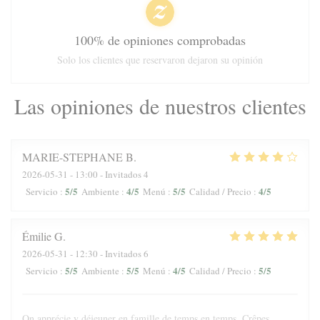
100% de opiniones comprobadas
Solo los clientes que reservaron dejaron su opinión
Las opiniones de nuestros clientes
MARIE-STEPHANE
B
2026-05-31
- 13:00 - Invitados 4
5
/5
4
/5
5
/5
4
/5
Servicio
:
Ambiente
:
Menú
:
Calidad / Precio
:
Émilie
G
2026-05-31
- 12:30 - Invitados 6
5
/5
5
/5
4
/5
5
/5
Servicio
:
Ambiente
:
Menú
:
Calidad / Precio
:
On apprécie y déjeuner en famille de temps en temps. Crêpes