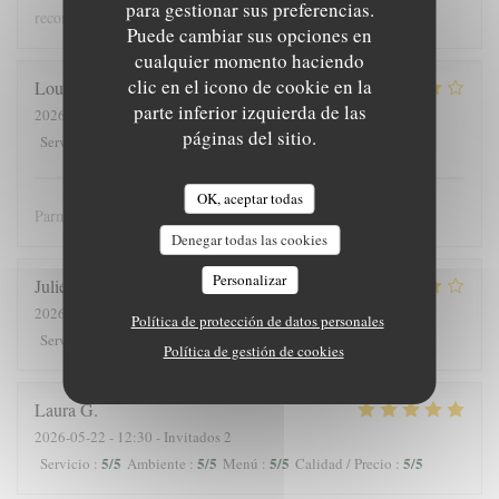
para gestionar sus preferencias.
recommandons !
Puede cambiar sus opciones en
cualquier momento haciendo
clic en el icono de cookie en la
Louis
J
parte inferior izquierda de las
2026-05-25
- 12:30 - Invitados 3
páginas del sitio.
4
/5
5
/5
5
/5
4
/5
Servicio
:
Ambiente
:
Menú
:
Calidad / Precio
:
OK, aceptar todas
Parmis les meilleures crèpes de Versailles!
Denegar todas las cookies
Personalizar
Julieb
D
2026-05-24
- 19:00 - Invitados 2
Política de protección de datos personales
5
/5
5
/5
5
/5
5
/5
Servicio
:
Ambiente
:
Menú
:
Calidad / Precio
:
Política de gestión de cookies
Laura
G
2026-05-22
- 12:30 - Invitados 2
5
/5
5
/5
5
/5
5
/5
Servicio
:
Ambiente
:
Menú
:
Calidad / Precio
: