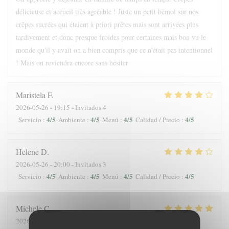
délicieuse et accueil très agréable ! Juste un petit bémol sur nos
crêpes sucrées qui étaient à priori prêtes mais sont arrivées plus
tardivement et donc presque froides pour certaines mais bon vu le
monde qu'il y avait on a bien compris que ce n'était pas intentionnel
! Mais on reviendra encore sans hésiter
Maristela
F
2026-05-26
- 19:15 - Invitados 4
4
/5
4
/5
4
/5
4
/5
Servicio
:
Ambiente
:
Menú
:
Calidad / Precio
:
Helene
D
2026-05-26
- 20:00 - Invitados 3
4
/5
4
/5
4
/5
4
/5
Servicio
:
Ambiente
:
Menú
:
Calidad / Precio
:
Michele
C
2026-05-28
- 18:45 - Invitados 3