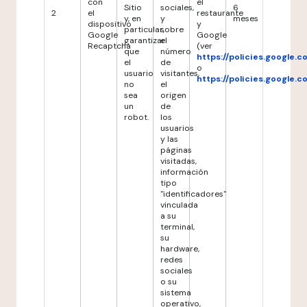
con
el
Sitio
sociales,
6
2
el
restaurante
y, en
y
meses
dispositivo
y
particular,
sobre
Google
Google
garantizar
el
Recaptcha
(ver
que
número
https://policies.google.
el
de
o
usuario
visitantes,
https://policies.google.
no
el
sea
origen
un
de
robot.
los
usuarios
y las
páginas
visitadas,
información
tipo
"identificadores"
vinculada
a su
terminal,
su
hardware,
redes
sociales
o su
sistema
operativo,