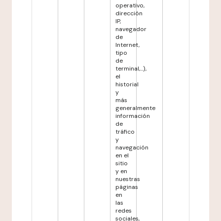
operativo,
dirección
IP,
navegador
de
Internet,
tipo
de
terminal,...),
el
historial
y
más
generalmente
información
de
tráfico
y
navegación
en el
sitio
y en
nuestras
páginas
en
las
redes
sociales,