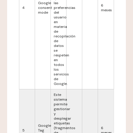
Google
las
6
4
consent
preferencias
meses
mode
del
usuario
en
materia
de
recopilación
de
datos
se
respeten
en
todos
los
servicios
de
Google.
Este
sistema
permite
gestionar
y
desplegar
etiquetas
Google
(fragmentos
6
5
Tag
de
meses