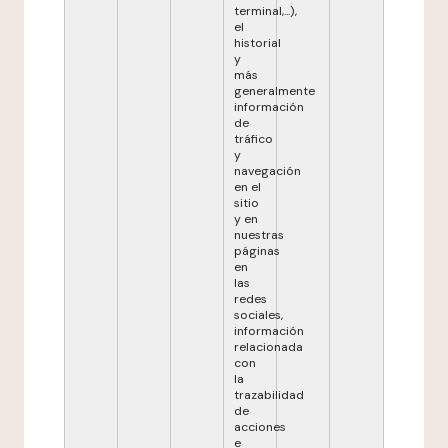
terminal,...),
el
historial
y
más
generalmente
información
de
tráfico
y
navegación
en el
sitio
y en
nuestras
páginas
en
las
redes
sociales,
información
relacionada
con
la
trazabilidad
de
acciones
e