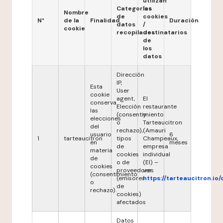
utilizan
Categorías
las
Nombre
de
cookies
N°
de la
Finalidad
Duración
datos
/
cookie
recopilados
destinatarios
de
los
datos
Dirección
IP,
Esta
User
cookie
agent,
El
conserva
Elección
restaurante
las
(consentimiento
y
elecciones
o
Tarteaucitron
del
rechazo),
(Amauri
usuario
6
1
tarteaucitron
tipos
Champeaux,
en
meses
de
empresa
materia
cookies
individual
de
o de
(EI) –
cookies
proveedores
ver
(consentimiento
(emisores
https://tarteaucitron.io/
o
de
rechazo).
cookies)
afectados
Datos