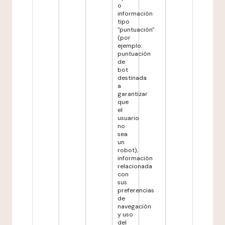
o
información
tipo
"puntuación"
(por
ejemplo:
puntuación
de
bot
destinada
a
garantizar
que
el
usuario
no
sea
un
robot),
información
relacionada
con
sus
preferencias
de
navegación
y uso
del