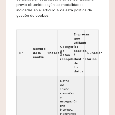
previo obtenido según las modalidades
indicadas en el artículo 4 de esta política de
gestión de cookies.
Empresas
que
utilizan
Categorías
las
Nombre
de
cookies
N°
de la
Finalidad
Duración
datos
/
cookie
recopilados
destinatarios
de
los
datos
Datos
de
sesión,
conexión
y
navegación
por
Internet,
incluyendo