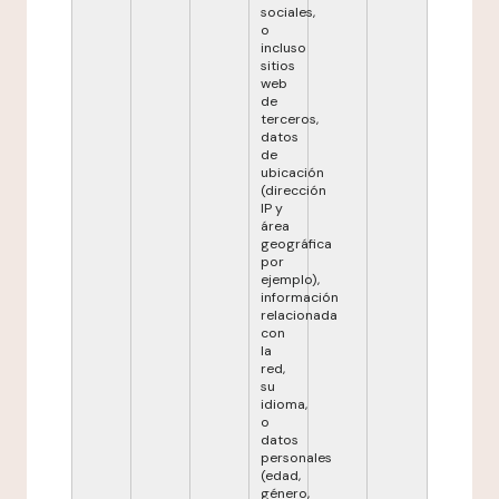
sociales,
o
incluso
sitios
web
de
terceros,
datos
de
ubicación
(dirección
IP y
área
geográfica
por
ejemplo),
información
relacionada
con
la
red,
su
idioma,
o
datos
personales
(edad,
género,