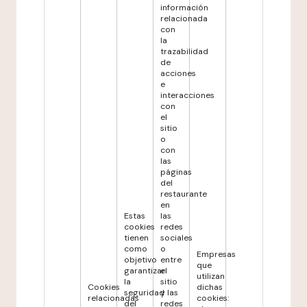
información
relacionada
con
la
trazabilidad
de
acciones
e
interacciones
con
el
sitio
o
con
las
páginas
del
restaurante
en
Estas
las
cookies
redes
tienen
sociales
como
o
Empresas
objetivo
entre
que
garantizar
el
utilizan
la
sitio
Cookies
dichas
seguridad
y las
relacionadas
cookies:
del
redes