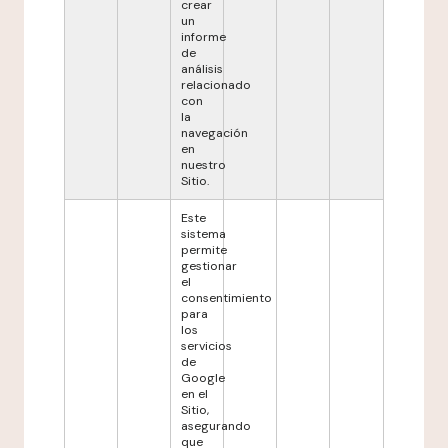
crear
un
informe
de
análisis
relacionado
con
la
navegación
en
nuestro
Sitio.
Este
sistema
permite
gestionar
el
consentimiento
para
los
servicios
de
Google
en el
Sitio,
asegurando
que