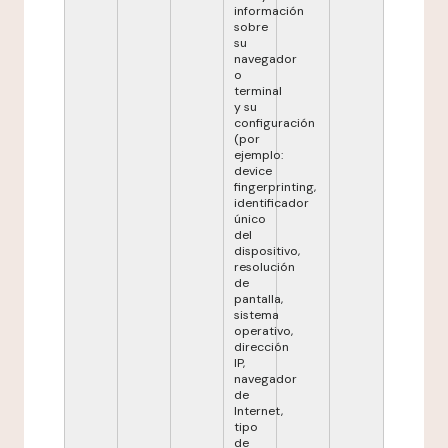
información
sobre
su
navegador
o
terminal
y su
configuración
(por
ejemplo:
device
fingerprinting,
identificador
único
del
dispositivo,
resolución
de
pantalla,
sistema
operativo,
dirección
IP,
navegador
de
Internet,
tipo
de