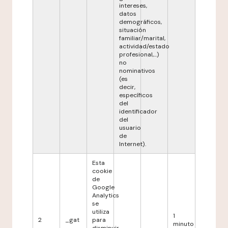
intereses,
datos
demográficos,
situación
familiar/marital,
actividad/estado
profesional,...)
no
nominativos
(es
decir,
específicos
del
identificador
del
usuario
de
Internet).
Esta
cookie
de
Google
Analytics
se
utiliza
1
2
_gat
para
minuto