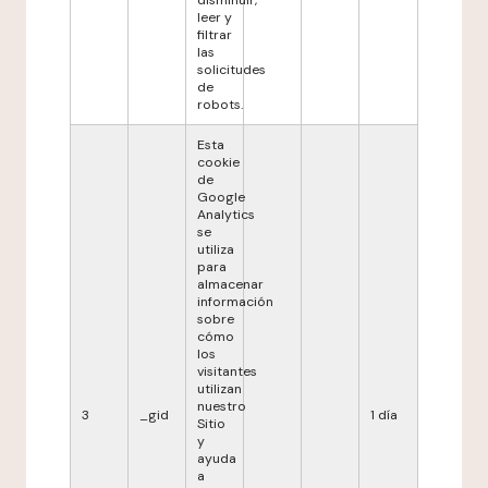
disminuir,
leer y
filtrar
las
solicitudes
de
robots.
Esta
cookie
de
Google
Analytics
se
utiliza
para
almacenar
información
sobre
cómo
los
visitantes
utilizan
nuestro
3
_gid
1 día
Sitio
y
ayuda
a