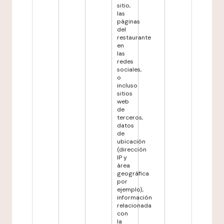
sitio,
las
páginas
del
restaurante
en
las
redes
sociales,
o
incluso
sitios
web
de
terceros,
datos
de
ubicación
(dirección
IP y
área
geográfica
por
ejemplo),
información
relacionada
con
la