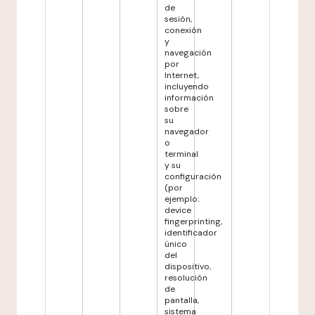
de
sesión,
conexión
y
navegación
por
Internet,
incluyendo
información
sobre
su
navegador
o
terminal
y su
configuración
(por
ejemplo:
device
fingerprinting,
identificador
único
del
dispositivo,
resolución
de
pantalla,
sistema