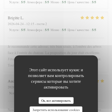
5
/5
5
/5
5
/5
5
/5
Услуги
:
Атмосфера
:
Меню
:
Цена / качество
:
Brigitte
L
2026-04-24
- 12:15 - гости 2
5
/5
5
/5
5
/5
5
/5
Услуги
:
Атмосфера
:
Меню
:
Цена / качество
:
Je recommande cette adresse; très bien située, à l'ombre des arbres
face à l'entrée du chateau. La proposition du jour était excellente.
J'étais accompagnée d'une enfant; elle a été servie très rapidement.
Tout était bon. La crêpe dessert du jour originale
Этот сайт использует кукис и
позволяет вам контролировать
сервисы которые вы хотите
Audrey
F
активировать
2026-05-16
- 19:45 - гости 4
5
/5
5
/5
5
/5
4
/5
Услуги
:
Атмосфера
:
Меню
:
Цена / качество
:
Ок, все активировать
Nous nous sommes régalés, joli restaurant, bonne ambiance. Nous
Запретить использование cookies