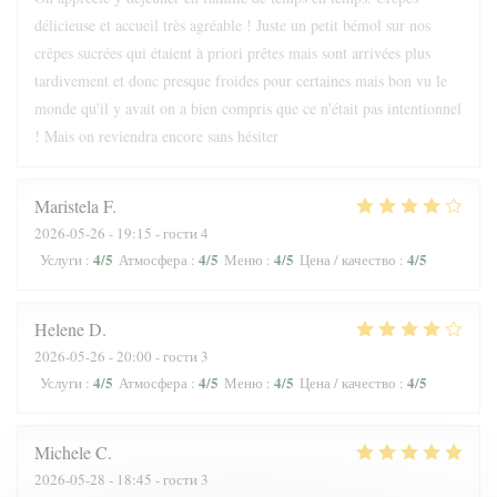
délicieuse et accueil très agréable ! Juste un petit bémol sur nos
crêpes sucrées qui étaient à priori prêtes mais sont arrivées plus
tardivement et donc presque froides pour certaines mais bon vu le
monde qu'il y avait on a bien compris que ce n'était pas intentionnel
! Mais on reviendra encore sans hésiter
Maristela
F
2026-05-26
- 19:15 - гости 4
4
/5
4
/5
4
/5
4
/5
Услуги
:
Атмосфера
:
Меню
:
Цена / качество
:
Helene
D
2026-05-26
- 20:00 - гости 3
4
/5
4
/5
4
/5
4
/5
Услуги
:
Атмосфера
:
Меню
:
Цена / качество
:
Michele
C
2026-05-28
- 18:45 - гости 3