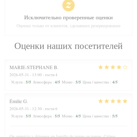
Исключительно проверенные оценки
Оценки только от клиентов, сделавших резервирование
Оценки наших посетителей
MARIE-STEPHANE
B
2026-05-31
- 13:00 - гости 4
5
/5
4
/5
5
/5
4
/5
Услуги
:
Атмосфера
:
Меню
:
Цена / качество
:
Émilie
G
2026-05-31
- 12:30 - гости 6
5
/5
5
/5
4
/5
5
/5
Услуги
:
Атмосфера
:
Меню
:
Цена / качество
:
On apprécie y déjeuner en famille de temps en temps. Crêpes