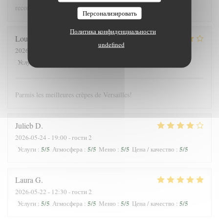
recommandons !
Персонализировать
Политика конфиденциальности
Louis
J
undefined
2026-05-25
- 12:30 - гости 3
4
/5
5
/5
5
/5
4
/5
Услуги
:
Атмосфера
:
Меню
:
Цена / качество
:
Parmis les meilleures crèpes de Versailles!
Julieb
D
2026-05-24
- 19:00 - гости 2
5
/5
5
/5
5
/5
5
/5
Услуги
:
Атмосфера
:
Меню
:
Цена / качество
:
Laura
G
2026-05-22
- 12:30 - гости 2
5
/5
5
/5
5
/5
5
/5
Услуги
:
Атмосфера
:
Меню
:
Цена / качество
: