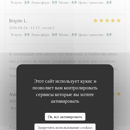
5
/5
5
/5
5
/5
5
/5
Услуги
:
Атмосфера
:
Меню
:
Цена / качество
:
Brigitte
L
2026-04-24
- 12:15 - гости 2
5
/5
5
/5
5
/5
5
/5
Услуги
:
Атмосфера
:
Меню
:
Цена / качество
:
Je recommande cette adresse; très bien située, à l'ombre des arbres
face à l'entrée du chateau. La proposition du jour était excellente.
J'étais accompagnée d'une enfant; elle a été servie très rapidement.
Tout était bon. La crêpe dessert du jour originale
Этот сайт использует кукис и
позволяет вам контролировать
сервисы которые вы хотите
Audrey
F
активировать
2026-05-16
- 19:45 - гости 4
5
/5
5
/5
5
/5
4
/5
Услуги
:
Атмосфера
:
Меню
:
Цена / качество
:
Ок, все активировать
Nous nous sommes régalés, joli restaurant, bonne ambiance. Nous
Запретить использование cookies