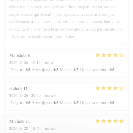
délicieuse et accueil très agréable ! Juste un petit bémol sur nos
crêpes sucrées qui étaient à priori prêtes mais sont arrivées plus
tardivement et donc presque froides pour certaines mais bon vu le
monde qu'il y avait on a bien compris que ce n'était pas intentionnel
! Mais on reviendra encore sans hésiter
Maristela
F
2026-05-26
- 19:15 - гости 4
4
/5
4
/5
4
/5
4
/5
Услуги
:
Атмосфера
:
Меню
:
Цена / качество
:
Helene
D
2026-05-26
- 20:00 - гости 3
4
/5
4
/5
4
/5
4
/5
Услуги
:
Атмосфера
:
Меню
:
Цена / качество
:
Michele
C
2026-05-28
- 18:45 - гости 3