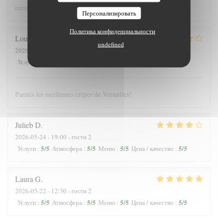
recommandons !
Персонализировать
Политика конфиденциальности
Louis
J
undefined
2026-05-25
- 12:30 - гости 3
4
/5
5
/5
5
/5
4
/5
Услуги
:
Атмосфера
:
Меню
:
Цена / качество
:
Parmis les meilleures crèpes de Versailles!
Julieb
D
2026-05-24
- 19:00 - гости 2
5
/5
5
/5
5
/5
5
/5
Услуги
:
Атмосфера
:
Меню
:
Цена / качество
:
Laura
G
2026-05-22
- 12:30 - гости 2
5
/5
5
/5
5
/5
5
/5
Услуги
:
Атмосфера
:
Меню
:
Цена / качество
: