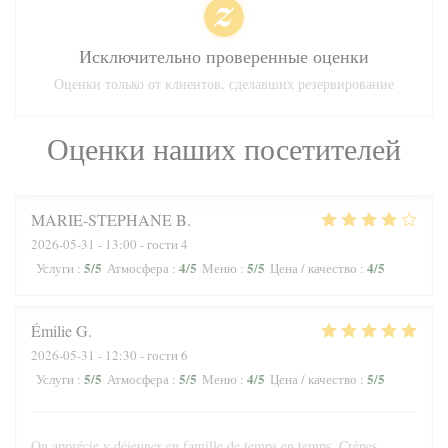
Исключительно проверенные оценки
Оценки только от клиентов, сделавших резервирование
Оценки наших посетителей
MARIE-STEPHANE
B
2026-05-31
- 13:00 - гости 4
5
/5
4
/5
5
/5
4
/5
Услуги
:
Атмосфера
:
Меню
:
Цена / качество
:
Émilie
G
2026-05-31
- 12:30 - гости 6
5
/5
5
/5
4
/5
5
/5
Услуги
:
Атмосфера
:
Меню
:
Цена / качество
:
On apprécie y déjeuner en famille de temps en temps. Crêpes