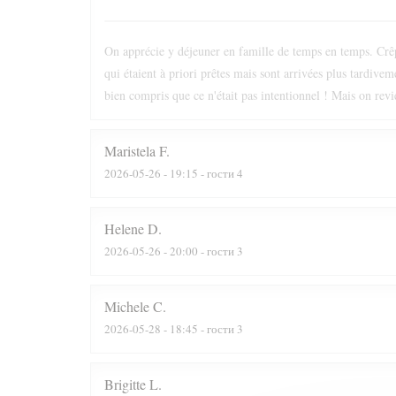
On apprécie y déjeuner en famille de temps en temps. Crêpe
qui étaient à priori prêtes mais sont arrivées plus tardive
bien compris que ce n'était pas intentionnel ! Mais on revi
Maristela
F
2026-05-26
- 19:15 - гости 4
Helene
D
2026-05-26
- 20:00 - гости 3
Michele
C
2026-05-28
- 18:45 - гости 3
Brigitte
L