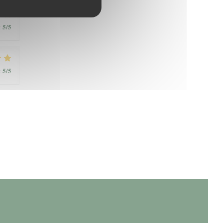
5
/5
:
5
/5
: