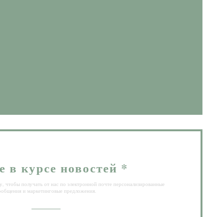
овом окне))
вом окне))
е в курсе новостей
*
, чтобы получать от нас по электронной почте персонализированные
ообщения и маркетинговые предложения.