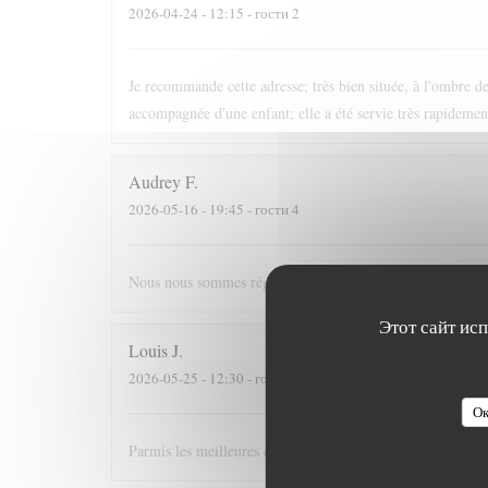
2026-04-24
- 12:15 - гости 2
Je recommande cette adresse; très bien située, à l'ombre des
accompagnée d'une enfant; elle a été servie très rapidement
Audrey
F
2026-05-16
- 19:45 - гости 4
Nous nous sommes régalés, joli restaurant, bonne ambia
Этот сайт ис
Louis
J
2026-05-25
- 12:30 - гости 3
Ок
Parmis les meilleures crèpes de Versailles!