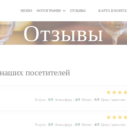
МЕНЮ
ФОТОГРАФИИ
ОТЗЫВЫ
КАРТА И КОНТ
((ОТКРЫВАЕТСЯ В Н
((ОТКРЫВАЕТСЯ В
Отзывы
наших посетителей
5
/5
4
/5
5
/5
Услуги
:
Атмосфера
:
Меню
:
Цена / качество
5
/5
5
/5
4
/5
Услуги
:
Атмосфера
:
Меню
:
Цена / качество