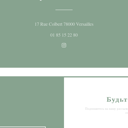
((открывается в н
17 Rue Colbert 78000 Versailles
01 85 15 22 80
Instagram ((открывается в но
Будьт
Подпишитесь на нашу рассылку
с