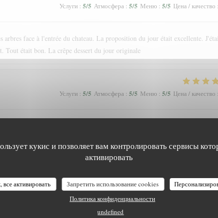
5
/5
5
/5
5
/5
Услуги
:
Атмосфера
:
Меню
:
Цена / качество
 arbres face à l'entrée du chateau. La proposition du jour était excellente. J'éta
. Tout était bon. La crêpe dessert du jour originale
5
/5
5
/5
5
/5
Услуги
:
Атмосфера
:
Меню
:
Цена / качество
nce. Nous recommandons !
пользует кукис и позволяет вам контролировать сервисы кото
активировать
4
/5
5
/5
5
/5
Услуги
:
Атмосфера
:
Меню
:
Цена / качество
, все активировать
Запретить использование cookies
Персонализиро
Политика конфиденциальности
undefined