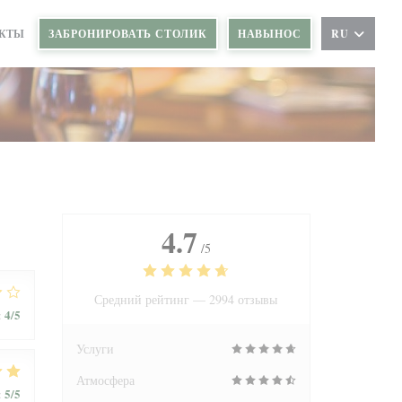
АКТЫ
ЗАБРОНИРОВАТЬ СТОЛИК
НАВЫНОС
RU
ОВОМ ОКНЕ))
 НОВОМ ОКНЕ))
4.7
/5
Средний рейтинг —
2994 отзывы
4
/5
:
Услуги
Атмосфера
5
/5
: