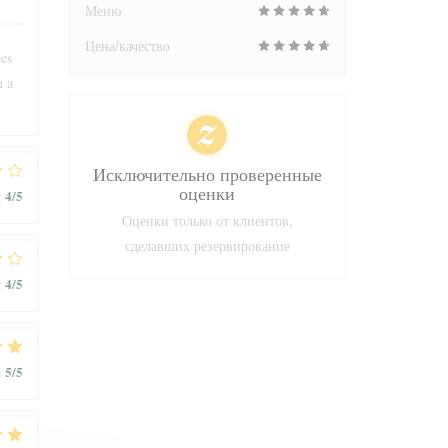
Меню
Цена/качество
ées
n a
Исключительно проверенные
оценки
4
/5
:
Оценки только от клиентов,
сделавших резервирование
4
/5
:
5
/5
: