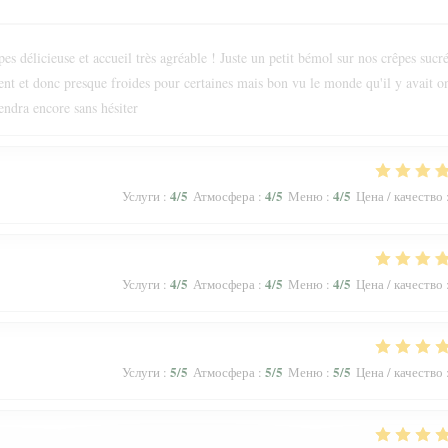
s délicieuse et accueil très agréable ! Juste un petit bémol sur nos crêpes sucr
ment et donc presque froides pour certaines mais bon vu le monde qu'il y avait o
endra encore sans hésiter
4
/5
4
/5
4
/5
Услуги
:
Атмосфера
:
Меню
:
Цена / качество
4
/5
4
/5
4
/5
Услуги
:
Атмосфера
:
Меню
:
Цена / качество
5
/5
5
/5
5
/5
Услуги
:
Атмосфера
:
Меню
:
Цена / качество