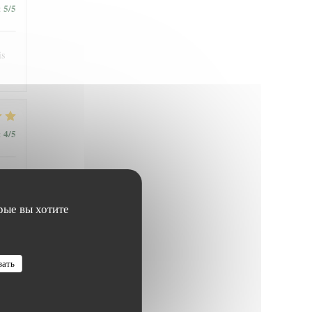
5
/5
:
is
4
/5
:
рые вы хотите
4
/5
:
вать