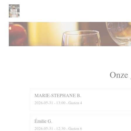
Cookies beheer paneel
Onze 
MARIE-STEPHANE
B
2026-05-31
- 13:00 - Gasten 4
Émilie
G
2026-05-31
- 12:30 - Gasten 6