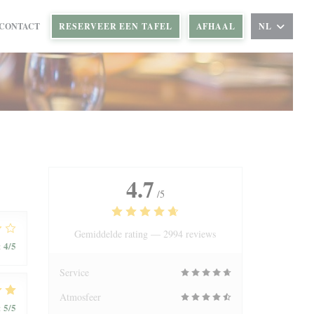
 CONTACT
RESERVEER EEN TAFEL
AFHAAL
NL
VENSTER))
W VENSTER))
4.7
/5
Gemiddelde rating —
2994 reviews
4
/5
:
Service
Atmosfeer
5
/5
: