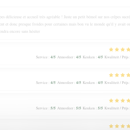
s délicieuse et accueil très agréable ! Juste un petit bémol sur nos crêpes sucr
ment et donc presque froides pour certaines mais bon vu le monde qu'il y avait o
endra encore sans hésiter
4
/5
4
/5
4
/5
Service
:
Atmosfeer
:
Keuken
:
Kwaliteit / Prijs
4
/5
4
/5
4
/5
Service
:
Atmosfeer
:
Keuken
:
Kwaliteit / Prijs
5
/5
5
/5
5
/5
Service
:
Atmosfeer
:
Keuken
:
Kwaliteit / Prijs