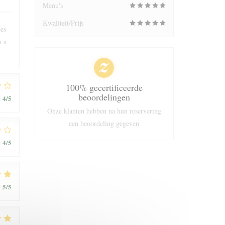
Menu's
Kwaliteit/Prijs
ées
n a
100% gecertificeerde
beoordelingen
4
/5
:
Onze klanten hebben na hun reservering
een beoordeling gegeven
4
/5
:
5
/5
: