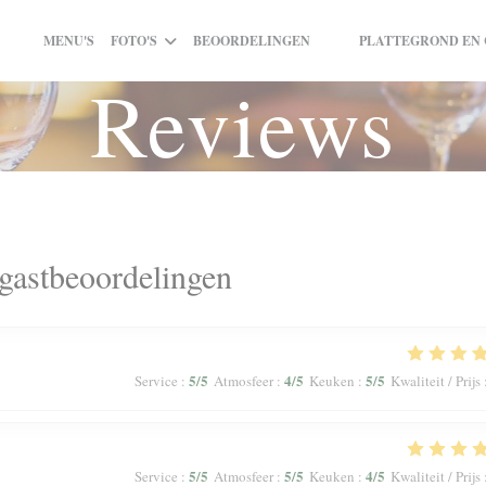
MENU'S
FOTO'S
BEOORDELINGEN
PLATTEGROND EN
((OPENT IN EEN NIEUW 
((OPENT IN EEN NIEU
Reviews
gastbeoordelingen
5
/5
4
/5
5
/5
Service
:
Atmosfeer
:
Keuken
:
Kwaliteit / Prijs
5
/5
5
/5
4
/5
Service
:
Atmosfeer
:
Keuken
:
Kwaliteit / Prijs