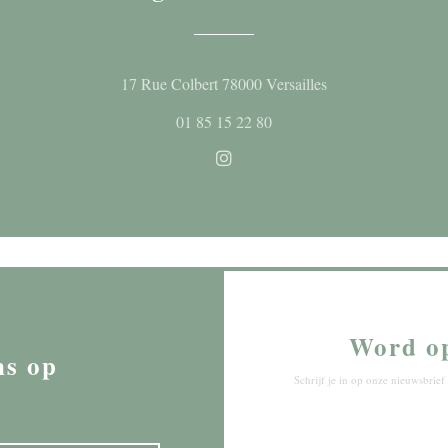
((opent in een nieu
17 Rue Colbert 78000 Versailles
01 85 15 22 80
Instagram ((opent in een nieuw
Word o
ns op
Schrijf je in op onze nieuwsbri