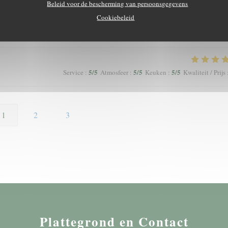
Beleid voor de bescherming van persoonsgegevens
Cookiebeleid
5
/5
5
/5
5
/5
Service
:
Atmosfeer
:
Keuken
:
Kwaliteit / Prijs
5
/5
5
/5
5
/5
Service
:
Atmosfeer
:
Keuken
:
Kwaliteit / Prijs
1
2
3
Plattegrond en Contact