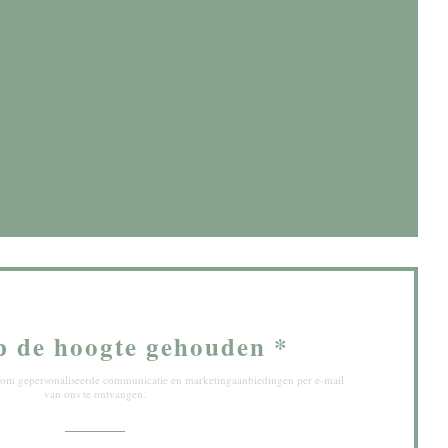
w venster))
 venster))
p de hoogte gehouden
*
ef om gepersonaliseerde communicatie en marketingaanbiedingen per e-mail
van ons te ontvangen.