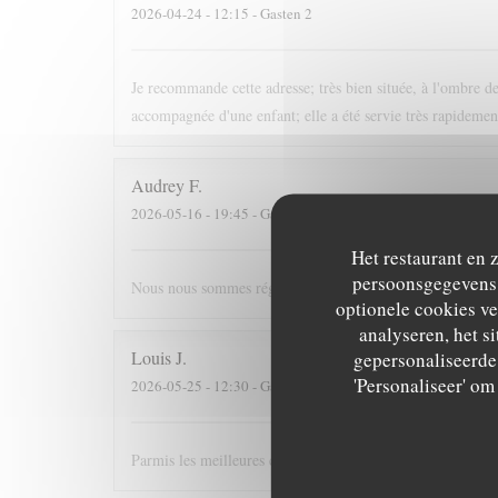
2026-04-24
- 12:15 - Gasten 2
Je recommande cette adresse; très bien située, à l'ombre des
accompagnée d'une enfant; elle a été servie très rapidement
Audrey
F
2026-05-16
- 19:45 - Gasten 4
Het restaurant en 
persoonsgegevens. 
Nous nous sommes régalés, joli restaurant, bonne ambia
optionele cookies v
analyseren, het si
Louis
J
gepersonaliseerde 
'Personaliseer' o
2026-05-25
- 12:30 - Gasten 3
Parmis les meilleures crèpes de Versailles!