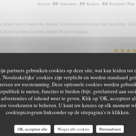
5
/5
5
/5
5
/5
Service
:
Atmosfeer
:
Keuken
:
Kwaliteit / Prijs
 arbres face à l'entrée du chateau. La proposition du jour était excellente. J'éta
. Tout était bon. La crêpe dessert du jour originale
5
/5
5
/5
5
/5
Service
:
Atmosfeer
:
Keuken
:
Kwaliteit / Prijs
zijn partners gebruiken cookies op deze site, wat kan leiden tot
'Noodzakelijke' cookies zijn verplicht en worden standaard ge
nce. Nous recommandons !
ereisen uw toestemming. Deze optionele cookies worden gebruik
tepubliek te meten, functies te bieden (bijv. gerelateerd aan so
advertenties of inhoud weer te geven. Klik op 'OK, accepteer alle
m uw voorkeuren te beheren. U kunt uw keuzes op elk moment wi
4
/5
5
/5
5
/5
Service
:
Atmosfeer
:
Keuken
:
Kwaliteit / Prijs
cookiepictogram linksonder op de sitepagina's te klikken.
OK, accepteer alle
Weiger alle cookies
Personaliseer