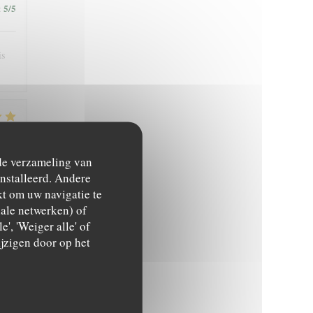
5
/5
:
is
4
/5
:
 de verzameling van
ïnstalleerd. Andere
t om uw navigatie te
ciale netwerken) of
', 'Weiger alle' of
jzigen door op het
4
/5
: