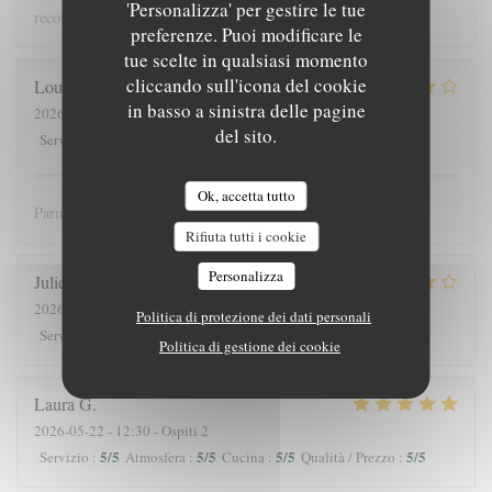
'Personalizza' per gestire le tue
recommandons !
preferenze. Puoi modificare le
tue scelte in qualsiasi momento
cliccando sull'icona del cookie
Louis
J
in basso a sinistra delle pagine
2026-05-25
- 12:30 - Ospiti 3
del sito.
4
/5
5
/5
5
/5
4
/5
Servizio
:
Atmosfera
:
Cucina
:
Qualità / Prezzo
:
Ok, accetta tutto
Parmis les meilleures crèpes de Versailles!
Rifiuta tutti i cookie
Personalizza
Julieb
D
2026-05-24
- 19:00 - Ospiti 2
Politica di protezione dei dati personali
5
/5
5
/5
5
/5
5
/5
Servizio
:
Atmosfera
:
Cucina
:
Qualità / Prezzo
:
Politica di gestione dei cookie
Laura
G
2026-05-22
- 12:30 - Ospiti 2
5
/5
5
/5
5
/5
5
/5
Servizio
:
Atmosfera
:
Cucina
:
Qualità / Prezzo
: