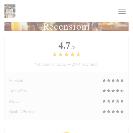
Personalizzazione delle tue scelte sui cookie
Recensioni
4.7
/5
Valutazione media —
2994 recensioni
Servizio
Atmosfera
Menu
Qualità/Prezzo