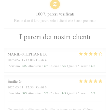
100% pareri verificati
Hanno dato il loro parere solo i clienti che hanno prenotato
I pareri dei nostri clienti
MARIE-STEPHANE
B
2026-05-31
- 13:00 - Ospiti 4
5
/5
4
/5
5
/5
4
/5
Servizio
:
Atmosfera
:
Cucina
:
Qualità / Prezzo
:
Émilie
G
2026-05-31
- 12:30 - Ospiti 6
5
/5
5
/5
4
/5
5
/5
Servizio
:
Atmosfera
:
Cucina
:
Qualità / Prezzo
:
On apprécie y déjeuner en famille de temps en temps. Crêpes