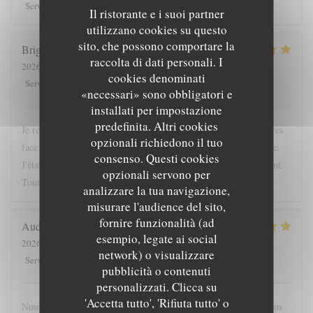
5
/5
5
/5
5
/5
5
/5
Servizio
:
Atmosfera
:
Cucina
:
Qualità / Prezzo
:
Il ristorante e i suoi partner
utilizzano cookies su questo
sito, che possono comportare la
Brigitte
L
raccolta di dati personali. I
2026-04-24
- 12:15 - Ospiti 2
cookies denominati
5
/5
5
/5
5
/5
5
/5
Servizio
:
Atmosfera
:
Cucina
:
Qualità / Prezzo
:
«necessari» sono obbligatori e
installati per impostazione
predefinita. Altri cookies
Je recommande cette adresse; très bien située, à l'ombre des arbres
opzionali richiedono il tuo
face à l'entrée du chateau. La proposition du jour était excellente.
consenso. Questi cookies
J'étais accompagnée d'une enfant; elle a été servie très rapidement.
opzionali servono per
Tout était bon. La crêpe dessert du jour originale
analizzare la tua navigazione,
misurare l'audience del sito,
fornire funzionalità (ad
Audrey
F
esempio, legate ai social
2026-05-16
- 19:45 - Ospiti 4
network) o visualizzare
5
/5
5
/5
5
/5
4
/5
Servizio
:
Atmosfera
:
Cucina
:
Qualità / Prezzo
:
pubblicità o contenuti
personalizzati. Clicca su
'Accetta tutto', 'Rifiuta tutto' o
Nous nous sommes régalés, joli restaurant, bonne ambiance. Nous