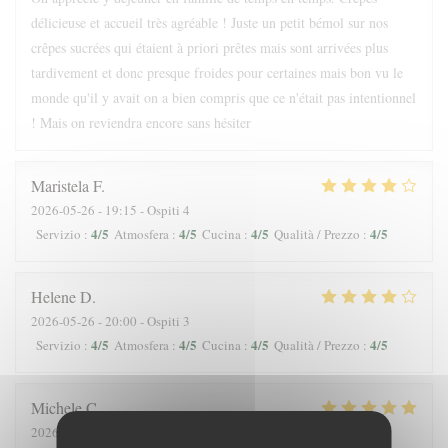
délicieuse et accueil très agréable ! Juste un petit bémol sur nos
crêpes sucrées qui étaient à priori prêtes mais sont arrivées plus
tardivement et donc presque froides pour certaines mais bon vu le
monde qu'il y avait on a bien compris que ce n'était pas intentionnel
! Mais on reviendra encore sans hésiter
Maristela
F
2026-05-26
- 19:15 - Ospiti 4
4
/5
4
/5
4
/5
4
/5
Servizio
:
Atmosfera
:
Cucina
:
Qualità / Prezzo
:
Helene
D
2026-05-26
- 20:00 - Ospiti 3
4
/5
4
/5
4
/5
4
/5
Servizio
:
Atmosfera
:
Cucina
:
Qualità / Prezzo
:
Michele
C
2026-05-28
- 18:45 - Ospiti 3