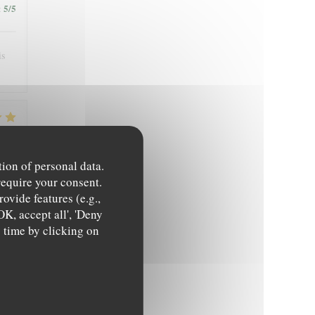
5
/5
:
is
4
/5
:
tion of personal data.
require your consent.
ovide features (e.g.,
OK, accept all', 'Deny
y time by clicking on
4
/5
: