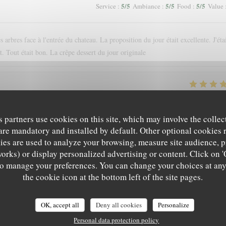
5
/5
5
/5
5
/5
Service
:
Ambiance
:
Food
:
Value
 arbres face à l'entrée du chateau. La proposition du jour était excellente. J'éta
. Tout était bon. La crêpe dessert du jour originale
5
/5
5
/5
5
/5
Service
:
Ambiance
:
Food
:
Value
s partners use cookies on this site, which may involve the collec
are mandatory and installed by default. Other optional cookies 
nce. Nous recommandons !
es are used to analyze your browsing, measure site audience, pr
works) or display personalized advertising or content. Click on '
' to manage your preferences. You can change your choices at an
4
/5
5
/5
5
/5
Service
:
Ambiance
:
Food
:
Value
the cookie icon at the bottom left of the site pages.
OK, accept all
Deny all cookies
Personalize
Personal data protection policy