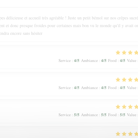
s délicieuse et accueil très agréable ! Juste un petit bémol sur nos crêpes sucr
ment et donc presque froides pour certaines mais bon vu le monde qu'il y avait o
endra encore sans hésiter
4
/5
4
/5
4
/5
Service
:
Ambiance
:
Food
:
Value
4
/5
4
/5
4
/5
Service
:
Ambiance
:
Food
:
Value
5
/5
5
/5
5
/5
Service
:
Ambiance
:
Food
:
Value