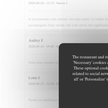
2026-04-24
- 12:15 - Guests 2
Je recommande cette adresse; très bien située, à l'ombre des
accompagnée d'une enfant; elle a été servie très rapidement
Audrey
F
2026-05-16
- 19:45 - Guests 4
The restaurant and it
'Necessary' cookies 
Nous nous sommes régalés, joli restaurant, bonne ambia
These optional cooki
related to social net
Louis
J
all' or 'Personalize
2026-05-25
- 12:30 - Guests 3
Parmis les meilleures crèpes de Versailles!