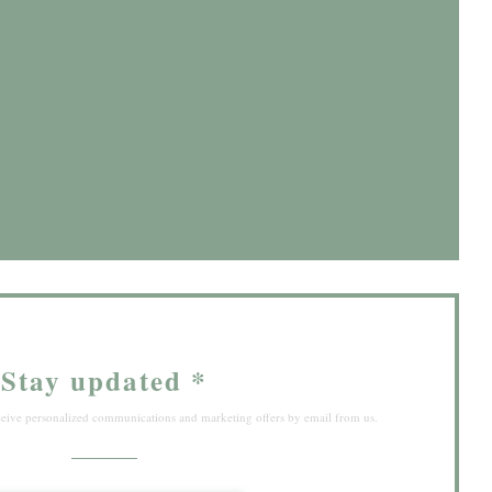
window))
ndow))
Stay updated
*
eceive personalized communications and marketing offers by email from us.