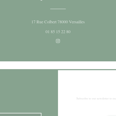
((opens in a new 
17 Rue Colbert 78000 Versailles
01 85 15 22 80
Instagram ((opens in a new wi
Subscribe to our newsletter to r