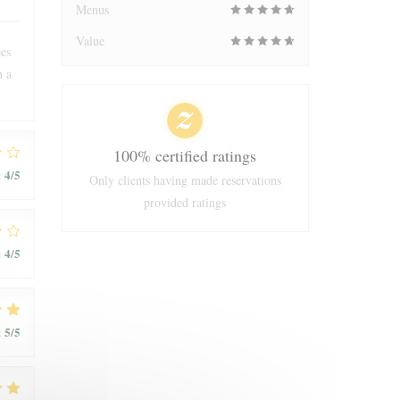
Menus
Value
ées
n a
100% certified ratings
4
/5
:
Only clients having made reservations
provided ratings
4
/5
:
5
/5
: