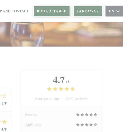
OW))
NS IN A NEW WINDOW))
P AND CONTACT
BOOK A TABLE
TAKEAWAY
EN
4.7
/5
Average rating —
2994 reviews
4
/5
:
Service
Ambiance
5
/5
: