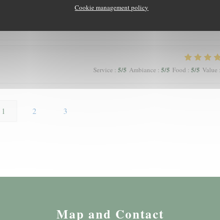
Cookie management policy
5
/5
5
/5
5
/5
Service
:
Ambiance
:
Food
:
Value
5
/5
5
/5
5
/5
Service
:
Ambiance
:
Food
:
Value
1
2
3
Map and Contact