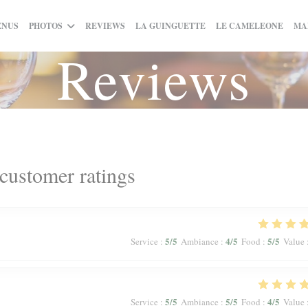
((OPENS IN A NEW WIND
((OPE
ENUS
PHOTOS
REVIEWS
LA GUINGUETTE
LE CAMELEONE
MA
Reviews
customer ratings
5
/5
4
/5
5
/5
Service
:
Ambiance
:
Food
:
Value
5
/5
5
/5
4
/5
Service
:
Ambiance
:
Food
:
Value