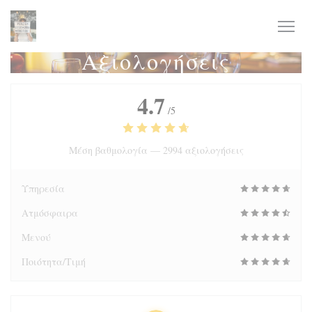
Πίνακας διαχείρισης "Μπισκότων" (Cookies)
Αξιολογήσεις
4.7
/5
Μέση βαθμολογία —
2994 αξιολογήσεις
Υπηρεσία
Ατμόσφαιρα
Μενού
Ποιότητα/Τιμή