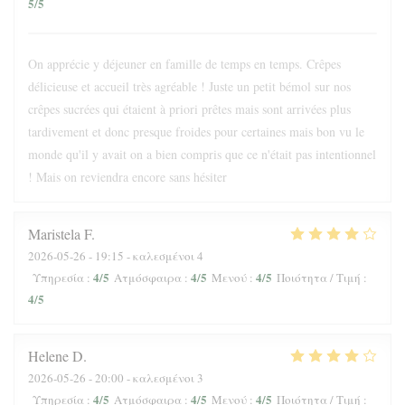
5
/5
On apprécie y déjeuner en famille de temps en temps. Crêpes
délicieuse et accueil très agréable ! Juste un petit bémol sur nos
crêpes sucrées qui étaient à priori prêtes mais sont arrivées plus
tardivement et donc presque froides pour certaines mais bon vu le
monde qu'il y avait on a bien compris que ce n'était pas intentionnel
! Mais on reviendra encore sans hésiter
Maristela
F
2026-05-26
- 19:15 - καλεσμένοι 4
4
/5
4
/5
4
/5
Υπηρεσία
:
Ατμόσφαιρα
:
Μενού
:
Ποιότητα / Τιμή
:
4
/5
Helene
D
2026-05-26
- 20:00 - καλεσμένοι 3
4
/5
4
/5
4
/5
Υπηρεσία
:
Ατμόσφαιρα
:
Μενού
:
Ποιότητα / Τιμή
: