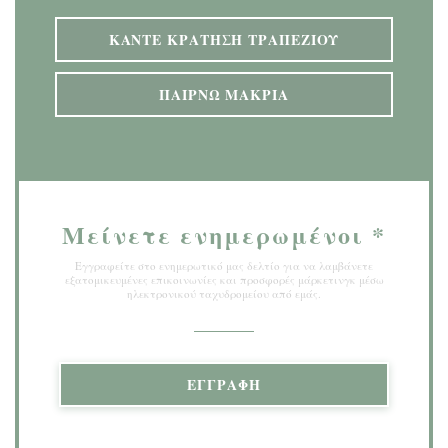
ΚΆΝΤΕ ΚΡΆΤΗΣΗ ΤΡΑΠΕΖΙΟΎ
ΠΑΊΡΝΩ ΜΑΚΡΙΆ
Μείνετε ενημερωμένοι
*
Εγγραφείτε στο ενημερωτικό μας δελτίο για να λαμβάνετε
εξατομικευμένες επικοινωνίες και προσφορές μάρκετινγκ μέσω
ηλεκτρονικού ταχυδρομείου από εμάς.
ΕΓΓΡΑΦΉ