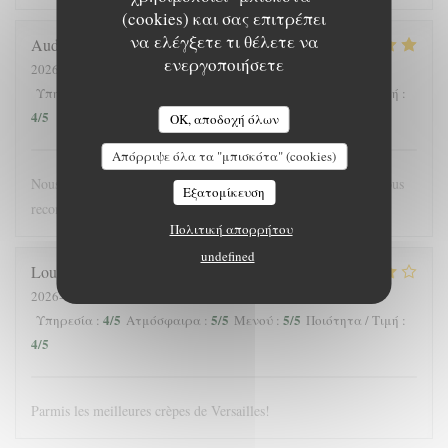
(cookies) και σας επιτρέπει
να ελέγξετε τι θέλετε να
Audrey
F
ενεργοποιήσετε
2026-05-16
- 19:45 - καλεσμένοι 4
5
/5
5
/5
5
/5
Υπηρεσία
:
Ατμόσφαιρα
:
Μενού
:
Ποιότητα / Τιμή
:
4
/5
OK, αποδοχή όλων
Απόρριψε όλα τα "μπισκότα" (cookies)
Nous nous sommes régalés, joli restaurant, bonne ambiance. Nous
Εξατομίκευση
recommandons !
Πολιτική απορρήτου
undefined
Louis
J
2026-05-25
- 12:30 - καλεσμένοι 3
4
/5
5
/5
5
/5
Υπηρεσία
:
Ατμόσφαιρα
:
Μενού
:
Ποιότητα / Τιμή
:
4
/5
Parmis les meilleures crèpes de Versailles!