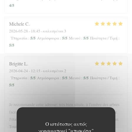
4
/5
Michele
C
2026-05-28
- 18:45 - καλεσμένοι 3
5
/5
5
/5
5
/5
Υπηρεσία
:
Ατμόσφαιρα
:
Μενού
:
Ποιότητα / Τιμή
:
5
/5
Brigitte
L
2026-04-24
- 12:15 - καλεσμένοι 2
5
/5
5
/5
5
/5
Υπηρεσία
:
Ατμόσφαιρα
:
Μενού
:
Ποιότητα / Τιμή
:
5
/5
Je recommande cette adresse; très bien située, à l'ombre des arbres
face à l'entrée du chateau. La proposition du jour était excellente.
J'étais accompagnée d'une enfant; elle a été servie très rapidement.
Ο ιστότοπος αυτός
Tout était bon. La crêpe dessert du jour originale
χρησιμοποιεί "μπισκότα"