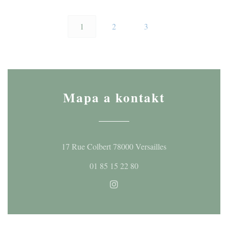
1
2
3
Mapa a kontakt
((otevře se v nové
17 Rue Colbert 78000 Versailles
01 85 15 22 80
Instagram ((otevře se v novém