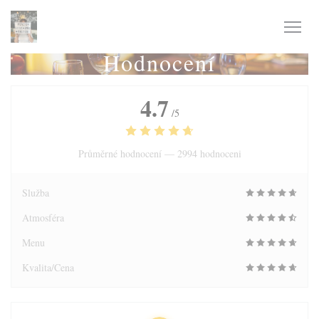
Panel pro správu cookies
Hodnocení
4.7
/5
Průměrné hodnocení —
2994 hodnoceni
Služba
Atmosféra
Menu
Kvalita/Cena