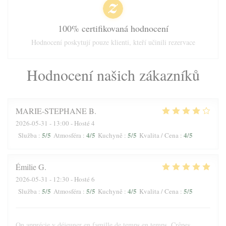
100% certifikovaná hodnocení
Hodnocení poskytují pouze klienti, kteří učinili rezervace
Hodnocení našich zákazníků
MARIE-STEPHANE
B
2026-05-31
- 13:00 - Hosté 4
5
/5
4
/5
5
/5
4
/5
Služba
:
Atmosféra
:
Kuchyně
:
Kvalita / Cena
:
Émilie
G
2026-05-31
- 12:30 - Hosté 6
5
/5
5
/5
4
/5
5
/5
Služba
:
Atmosféra
:
Kuchyně
:
Kvalita / Cena
:
On apprécie y déjeuner en famille de temps en temps. Crêpes