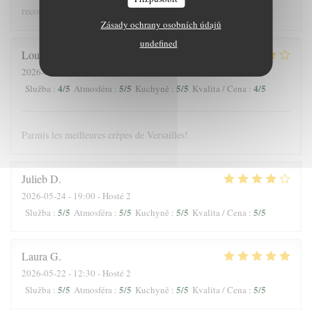
recommandons !
Zásady ochrany osobních údajů
undefined
Louis
J
2026-05-25
- 12:30 - Hosté 3
4
/5
5
/5
5
/5
4
/5
Služba
:
Atmosféra
:
Kuchyně
:
Kvalita / Cena
:
Parmis les meilleures crèpes de Versailles!
Julieb
D
2026-05-24
- 19:00 - Hosté 2
5
/5
5
/5
5
/5
5
/5
Služba
:
Atmosféra
:
Kuchyně
:
Kvalita / Cena
:
Laura
G
2026-05-22
- 12:30 - Hosté 2
5
/5
5
/5
5
/5
5
/5
Služba
:
Atmosféra
:
Kuchyně
:
Kvalita / Cena
: