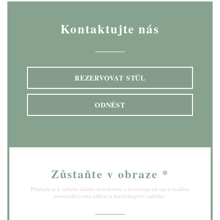
Kontaktujte nás
REZERVOVAT STŮL
ODNÉST
Zůstaňte v obraze
*
Přihlaste se k odběru našeho newsletteru a dostávejte od nás e-mailem
personalizovaná sdělení a marketingové nabídky.