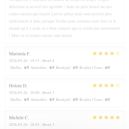
délicieuse et accueil très agréable ! Juste un petit bémol sur nos
crêpes sucrées qui étaient à priori prêtes mais sont arrivées plus
tardivement et donc presque froides pour certaines mais bon vu le
monde qu'il y avait on a bien compris que ce n'était pas intentionnel
! Mais on reviendra encore sans hésiter
Maristela
F
2026-05-26
- 19:15 - Hosté 4
4
/5
4
/5
4
/5
4
/5
Služba
:
Atmosféra
:
Kuchyně
:
Kvalita / Cena
:
Helene
D
2026-05-26
- 20:00 - Hosté 3
4
/5
4
/5
4
/5
4
/5
Služba
:
Atmosféra
:
Kuchyně
:
Kvalita / Cena
:
Michele
C
2026-05-28
- 18:45 - Hosté 3