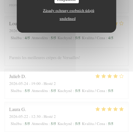
recommandons !
Zásady ochrany osobních údajů
undefined
Louis
J
2026-05-25
- 12:30 - Hosté 3
4
/5
5
/5
5
/5
4
/5
Služba
:
Atmosféra
:
Kuchyně
:
Kvalita / Cena
:
Parmis les meilleures crèpes de Versailles!
Julieb
D
2026-05-24
- 19:00 - Hosté 2
5
/5
5
/5
5
/5
5
/5
Služba
:
Atmosféra
:
Kuchyně
:
Kvalita / Cena
:
Laura
G
2026-05-22
- 12:30 - Hosté 2
5
/5
5
/5
5
/5
5
/5
Služba
:
Atmosféra
:
Kuchyně
:
Kvalita / Cena
: