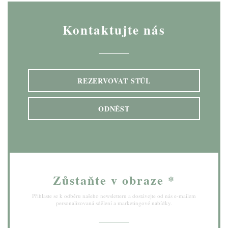
Kontaktujte nás
REZERVOVAT STŮL
ODNÉST
Zůstaňte v obraze
*
Přihlaste se k odběru našeho newsletteru a dostávejte od nás e-mailem
personalizovaná sdělení a marketingové nabídky.