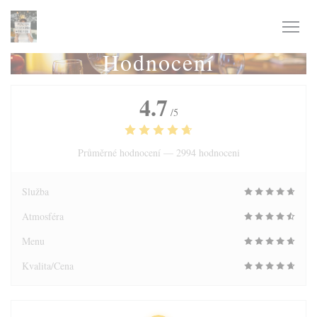
Panel pro správu cookies
Hodnocení
4.7
/5
Průměrné hodnocení —
2994 hodnoceni
Služba
Atmosféra
Menu
Kvalita/Cena