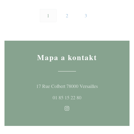
1
2
3
Mapa a kontakt
((otevře se v nové
17 Rue Colbert 78000 Versailles
01 85 15 22 80
Instagram ((otevře se v novém