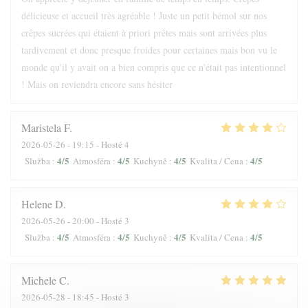
délicieuse et accueil très agréable ! Juste un petit bémol sur nos
crêpes sucrées qui étaient à priori prêtes mais sont arrivées plus
tardivement et donc presque froides pour certaines mais bon vu le
monde qu'il y avait on a bien compris que ce n'était pas intentionnel
! Mais on reviendra encore sans hésiter
Maristela
F
2026-05-26
- 19:15 - Hosté 4
4
/5
4
/5
4
/5
4
/5
Služba
:
Atmosféra
:
Kuchyně
:
Kvalita / Cena
:
Helene
D
2026-05-26
- 20:00 - Hosté 3
4
/5
4
/5
4
/5
4
/5
Služba
:
Atmosféra
:
Kuchyně
:
Kvalita / Cena
:
Michele
C
2026-05-28
- 18:45 - Hosté 3