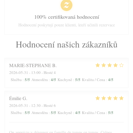
100% certifikovaná hodnocení
Hodnocení poskytují pouze klienti, kteří učinili rezervace
Hodnocení našich zákazníků
MARIE-STEPHANE
B
2026-05-31
- 13:00 - Hosté 4
5
/5
4
/5
5
/5
4
/5
Služba
:
Atmosféra
:
Kuchyně
:
Kvalita / Cena
:
Émilie
G
2026-05-31
- 12:30 - Hosté 6
5
/5
5
/5
4
/5
5
/5
Služba
:
Atmosféra
:
Kuchyně
:
Kvalita / Cena
:
On apprécie y déjeuner en famille de temps en temps. Crêpes