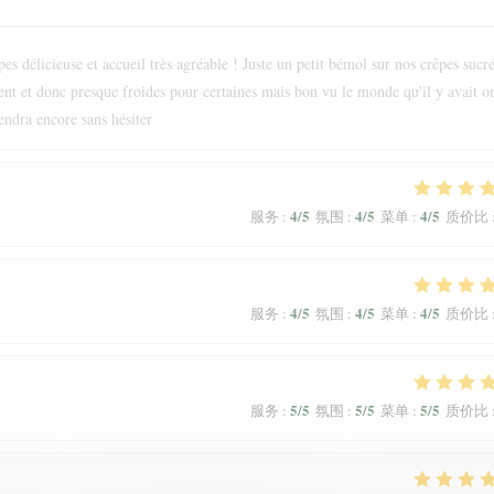
s délicieuse et accueil très agréable ! Juste un petit bémol sur nos crêpes sucr
ment et donc presque froides pour certaines mais bon vu le monde qu'il y avait o
endra encore sans hésiter
4
/5
4
/5
4
/5
服务
:
氛围
:
菜单
:
质价比
4
/5
4
/5
4
/5
服务
:
氛围
:
菜单
:
质价比
5
/5
5
/5
5
/5
服务
:
氛围
:
菜单
:
质价比