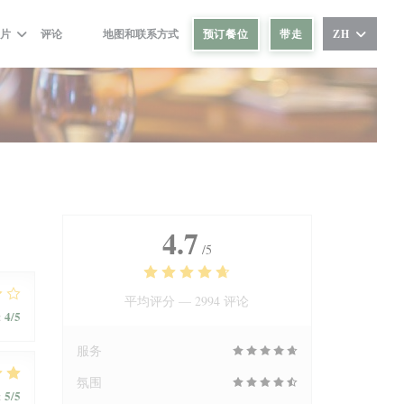
预订餐位
带走
片
评论
地图和联系方式
ZH
((在新窗口中打开))
((在新窗口中打开))
4.7
/5
平均评分 —
2994 评论
4
/5
:
服务
氛围
5
/5
: