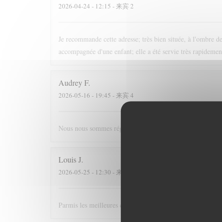
2026-04-24
- 12:15 - 来宾 2
Je recommande cette adresse; très bien située, à l'ombre des
accompagnée d'une enfant; elle a été servie très rapidement
Audrey
F
2026-05-16
- 19:45 - 来宾 4
Nous nous sommes régalés, joli restaurant, bonne ambia
Louis
J
2026-05-25
- 12:30 - 来宾 3
Parmis les meilleures crèpes de Versailles!