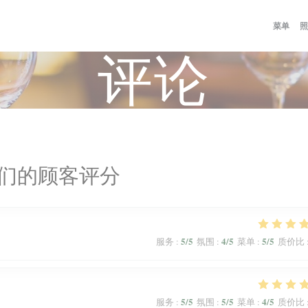
菜单
照
评论
们的顾客评分
5
/5
4
/5
5
/5
服务
:
氛围
:
菜单
:
质价比
5
/5
5
/5
4
/5
服务
:
氛围
:
菜单
:
质价比