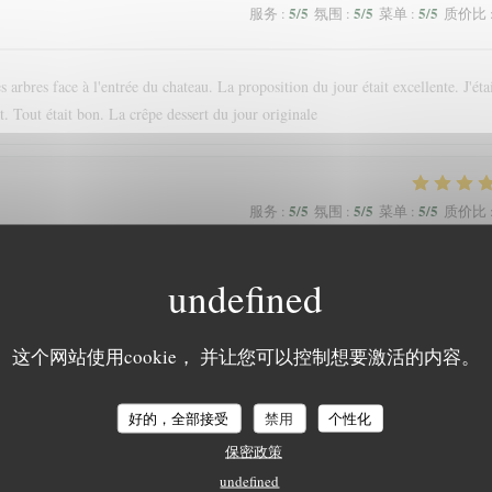
5
/5
5
/5
5
/5
服务
:
氛围
:
菜单
:
质价比
 arbres face à l'entrée du chateau. La proposition du jour était excellente. J'éta
. Tout était bon. La crêpe dessert du jour originale
5
/5
5
/5
5
/5
服务
:
氛围
:
菜单
:
质价比
nce. Nous recommandons !
这个网站使用cookie， 并让您可以控制想要激活的内容。
4
/5
5
/5
5
/5
服务
:
氛围
:
菜单
:
质价比
好的，全部接受
禁用
个性化
保密政策
undefined