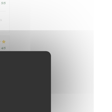
5
/5
:
is
4
/5
:
4
/5
: