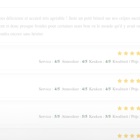
s délicieuse et accueil très agréable ! Juste un petit bémol sur nos crêpes sucr
ment et donc presque froides pour certaines mais bon vu le monde qu'il y avait o
endra encore sans hésiter
4
/5
4
/5
4
/5
Service
:
Atmosfeer
:
Keuken
:
Kwaliteit / Prijs
4
/5
4
/5
4
/5
Service
:
Atmosfeer
:
Keuken
:
Kwaliteit / Prijs
5
/5
5
/5
5
/5
Service
:
Atmosfeer
:
Keuken
:
Kwaliteit / Prijs