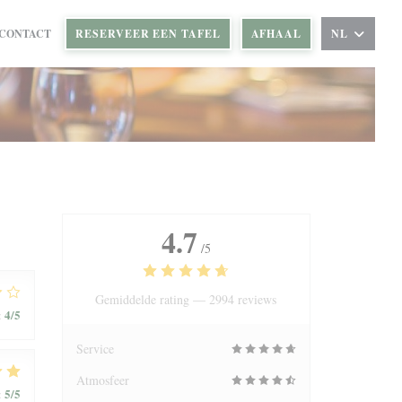
 CONTACT
RESERVEER EEN TAFEL
AFHAAL
NL
VENSTER))
W VENSTER))
4.7
/5
Gemiddelde rating —
2994 reviews
4
/5
:
Service
Atmosfeer
5
/5
: