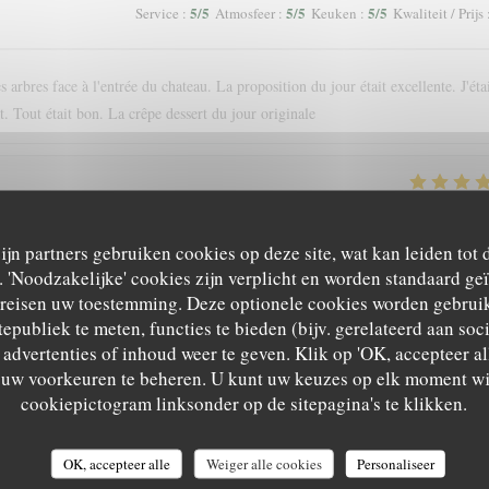
5
/5
5
/5
5
/5
Service
:
Atmosfeer
:
Keuken
:
Kwaliteit / Prijs
 arbres face à l'entrée du chateau. La proposition du jour était excellente. J'éta
. Tout était bon. La crêpe dessert du jour originale
5
/5
5
/5
5
/5
Service
:
Atmosfeer
:
Keuken
:
Kwaliteit / Prijs
zijn partners gebruiken cookies op deze site, wat kan leiden tot
'Noodzakelijke' cookies zijn verplicht en worden standaard ge
nce. Nous recommandons !
ereisen uw toestemming. Deze optionele cookies worden gebruik
tepubliek te meten, functies te bieden (bijv. gerelateerd aan so
advertenties of inhoud weer te geven. Klik op 'OK, accepteer alle
m uw voorkeuren te beheren. U kunt uw keuzes op elk moment wi
4
/5
5
/5
5
/5
Service
:
Atmosfeer
:
Keuken
:
Kwaliteit / Prijs
cookiepictogram linksonder op de sitepagina's te klikken.
OK, accepteer alle
Weiger alle cookies
Personaliseer