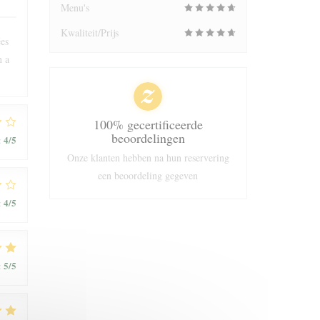
Menu's
Kwaliteit/Prijs
ées
n a
100% gecertificeerde
beoordelingen
4
/5
:
Onze klanten hebben na hun reservering
een beoordeling gegeven
4
/5
:
5
/5
: