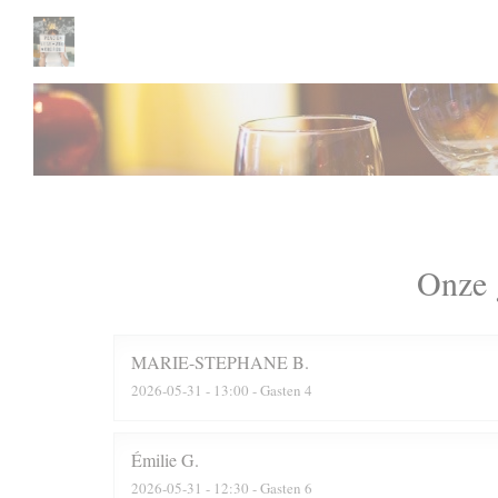
Cookies beheer paneel
Onze 
MARIE-STEPHANE
B
2026-05-31
- 13:00 - Gasten 4
Émilie
G
2026-05-31
- 12:30 - Gasten 6