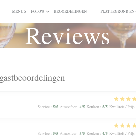
MENU'S
FOTO'S
BEOORDELINGEN
PLATTEGROND EN
((OPENT IN EEN NIEUW 
((OPENT IN EEN NIEU
Reviews
gastbeoordelingen
5
/5
4
/5
5
/5
Service
:
Atmosfeer
:
Keuken
:
Kwaliteit / Prijs
5
/5
5
/5
4
/5
Service
:
Atmosfeer
:
Keuken
:
Kwaliteit / Prijs