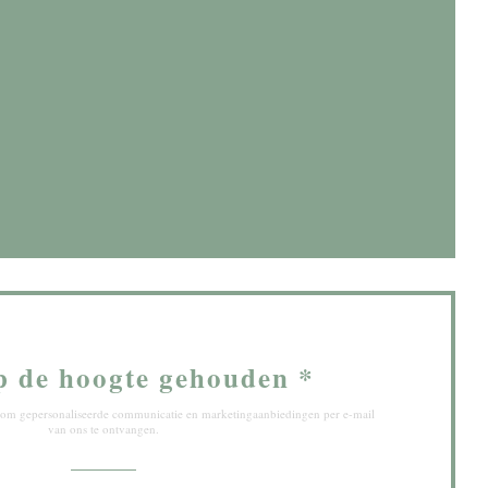
w venster))
 venster))
p de hoogte gehouden
*
ef om gepersonaliseerde communicatie en marketingaanbiedingen per e-mail
van ons te ontvangen.