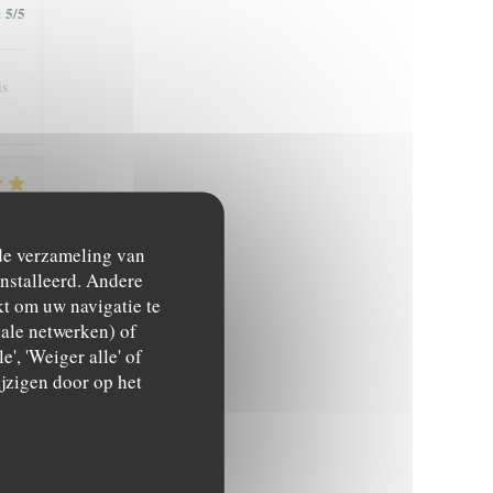
5
/5
:
is
4
/5
:
 de verzameling van
ïnstalleerd. Andere
t om uw navigatie te
ciale netwerken) of
', 'Weiger alle' of
jzigen door op het
4
/5
: