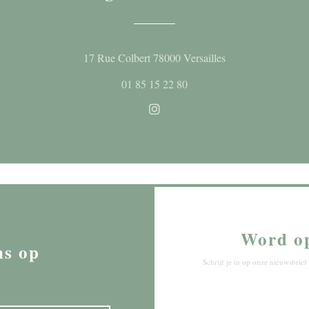
((opent in een nieu
17 Rue Colbert 78000 Versailles
01 85 15 22 80
Instagram ((opent in een nieuw
Word o
ns op
Schrijf je in op onze nieuwsbri