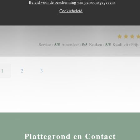
Beleid voor de bescherming van persoonsgegevens
Cookiebeleid
5
/5
5
/5
5
/5
Service
:
Atmosfeer
:
Keuken
:
Kwaliteit / Prijs
5
/5
5
/5
5
/5
Service
:
Atmosfeer
:
Keuken
:
Kwaliteit / Prijs
1
2
3
Plattegrond en Contact