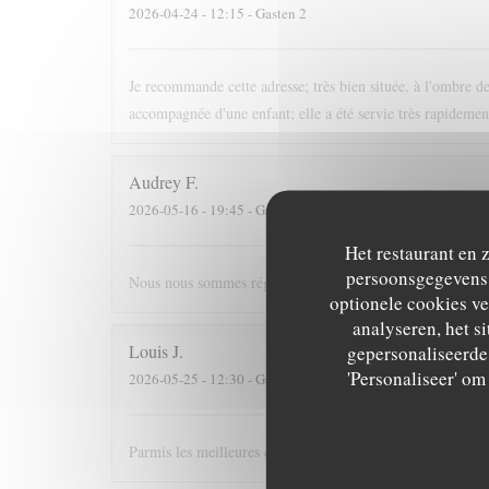
2026-04-24
- 12:15 - Gasten 2
Je recommande cette adresse; très bien située, à l'ombre des
accompagnée d'une enfant; elle a été servie très rapidement
Audrey
F
2026-05-16
- 19:45 - Gasten 4
Het restaurant en 
persoonsgegevens. 
Nous nous sommes régalés, joli restaurant, bonne ambia
optionele cookies v
analyseren, het si
Louis
J
gepersonaliseerde 
'Personaliseer' o
2026-05-25
- 12:30 - Gasten 3
Parmis les meilleures crèpes de Versailles!