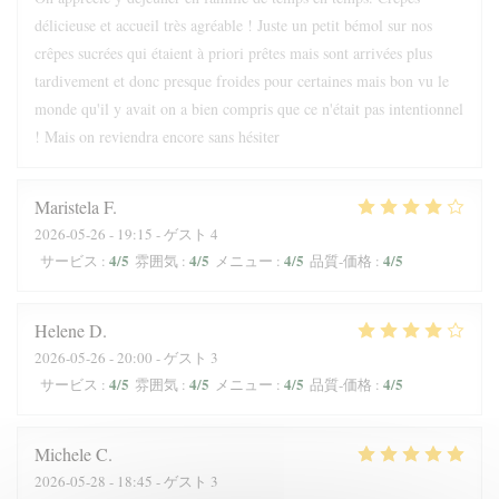
délicieuse et accueil très agréable ! Juste un petit bémol sur nos
crêpes sucrées qui étaient à priori prêtes mais sont arrivées plus
tardivement et donc presque froides pour certaines mais bon vu le
monde qu'il y avait on a bien compris que ce n'était pas intentionnel
! Mais on reviendra encore sans hésiter
Maristela
F
2026-05-26
- 19:15 - ゲスト 4
4
/5
4
/5
4
/5
4
/5
サービス
:
雰囲気
:
メニュー
:
品質-価格
:
Helene
D
2026-05-26
- 20:00 - ゲスト 3
4
/5
4
/5
4
/5
4
/5
サービス
:
雰囲気
:
メニュー
:
品質-価格
:
Michele
C
2026-05-28
- 18:45 - ゲスト 3