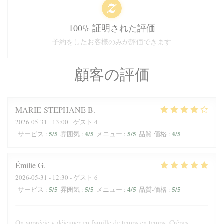
100% 証明された評価
予約をしたお客様のみが評価できます
顧客の評価
MARIE-STEPHANE
B
2026-05-31
- 13:00 - ゲスト 4
5
/5
4
/5
5
/5
4
/5
サービス
:
雰囲気
:
メニュー
:
品質-価格
:
Émilie
G
2026-05-31
- 12:30 - ゲスト 6
5
/5
5
/5
4
/5
5
/5
サービス
:
雰囲気
:
メニュー
:
品質-価格
:
On apprécie y déjeuner en famille de temps en temps. Crêpes