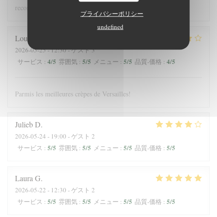
recommandons !
プライバシーポリシー
undefined
Louis
J
2026-05-25
- 12:30 - ゲスト 3
4
/5
5
/5
5
/5
4
/5
サービス
:
雰囲気
:
メニュー
:
品質-価格
:
Parmis les meilleures crèpes de Versailles!
Julieb
D
2026-05-24
- 19:00 - ゲスト 2
5
/5
5
/5
5
/5
5
/5
サービス
:
雰囲気
:
メニュー
:
品質-価格
:
Laura
G
2026-05-22
- 12:30 - ゲスト 2
5
/5
5
/5
5
/5
5
/5
サービス
:
雰囲気
:
メニュー
:
品質-価格
: