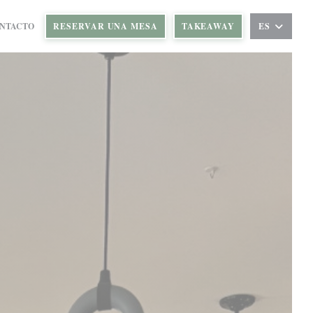
))
NA NUEVA VENTANA))
ONTACTO
RESERVAR UNA MESA
TAKEAWAY
ES