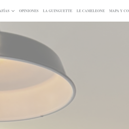
((ABRE EN UNA NUEVA VENTANA
((ABRE EN U
AFÍAS
OPINIONES
LA GUINGUETTE
LE CAMELEONE
MAPA Y C