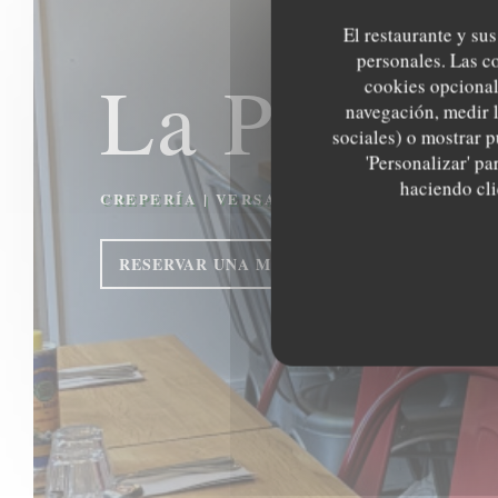
El restaurante y sus
personales. Las c
La Place
cookies opcional
navegación, medir l
sociales) o mostrar p
'Personalizar' p
haciendo clic
CREPERÍA
|
VERSAILLES
RESERVAR UNA MESA
TAKEAWAY