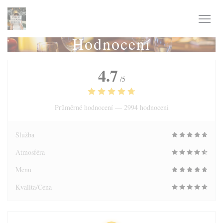
Panel pro správu cookies
Hodnocení
4.7
/5
Průměrné hodnocení —
2994 hodnoceni
Služba
Atmosféra
Menu
Kvalita/Cena