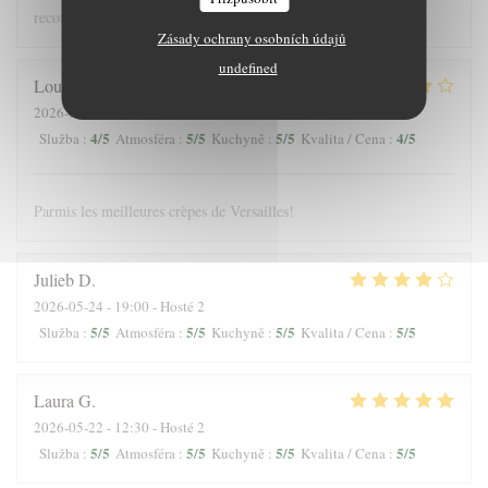
recommandons !
Zásady ochrany osobních údajů
undefined
Louis
J
2026-05-25
- 12:30 - Hosté 3
4
/5
5
/5
5
/5
4
/5
Služba
:
Atmosféra
:
Kuchyně
:
Kvalita / Cena
:
Parmis les meilleures crèpes de Versailles!
Julieb
D
2026-05-24
- 19:00 - Hosté 2
5
/5
5
/5
5
/5
5
/5
Služba
:
Atmosféra
:
Kuchyně
:
Kvalita / Cena
:
Laura
G
2026-05-22
- 12:30 - Hosté 2
5
/5
5
/5
5
/5
5
/5
Služba
:
Atmosféra
:
Kuchyně
:
Kvalita / Cena
: