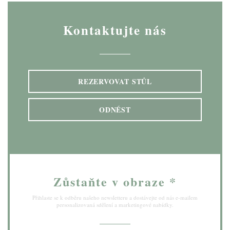
Kontaktujte nás
REZERVOVAT STŮL
ODNÉST
Zůstaňte v obraze
*
Přihlaste se k odběru našeho newsletteru a dostávejte od nás e-mailem
personalizovaná sdělení a marketingové nabídky.