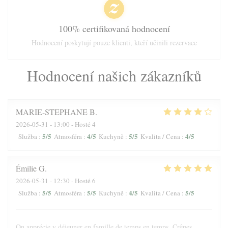
100% certifikovaná hodnocení
Hodnocení poskytují pouze klienti, kteří učinili rezervace
Hodnocení našich zákazníků
MARIE-STEPHANE
B
2026-05-31
- 13:00 - Hosté 4
5
/5
4
/5
5
/5
4
/5
Služba
:
Atmosféra
:
Kuchyně
:
Kvalita / Cena
:
Émilie
G
2026-05-31
- 12:30 - Hosté 6
5
/5
5
/5
4
/5
5
/5
Služba
:
Atmosféra
:
Kuchyně
:
Kvalita / Cena
:
On apprécie y déjeuner en famille de temps en temps. Crêpes