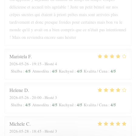
délicieuse et accueil très agréable ! Juste un petit bémol sur nos
crêpes sucrées qui étaient à priori prêtes mais sont arrivées plus
tardivement et donc presque froides pour certaines mais bon vu le
monde qu'il y avait on a bien compris que ce n'était pas intentionnel
! Mais on reviendra encore sans hésiter
Maristela
F
2026-05-26
- 19:15 - Hosté 4
4
/5
4
/5
4
/5
4
/5
Služba
:
Atmosféra
:
Kuchyně
:
Kvalita / Cena
:
Helene
D
2026-05-26
- 20:00 - Hosté 3
4
/5
4
/5
4
/5
4
/5
Služba
:
Atmosféra
:
Kuchyně
:
Kvalita / Cena
:
Michele
C
2026-05-28
- 18:45 - Hosté 3