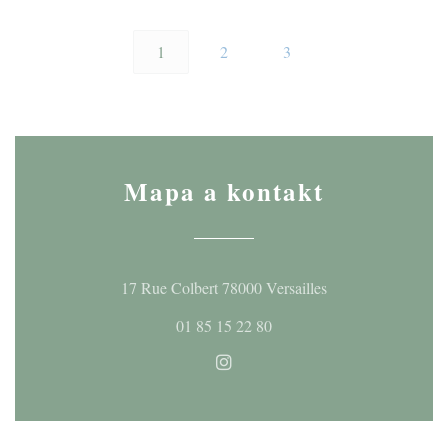
1
2
3
Mapa a kontakt
((otevře se v nové
17 Rue Colbert 78000 Versailles
01 85 15 22 80
Instagram ((otevře se v novém