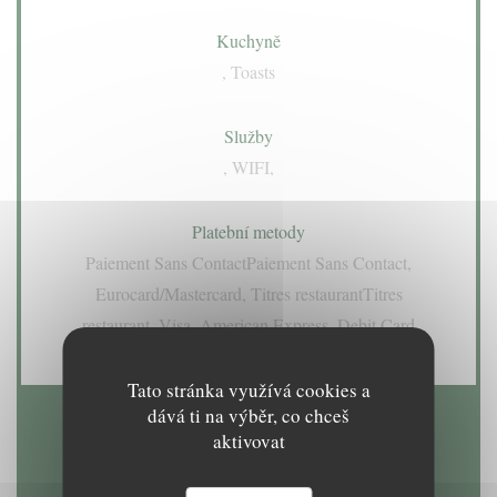
Kuchyně
, Toasts
Služby
, WIFI,
Platební metody
Paiement Sans ContactPaiement Sans Contact,
Eurocard/Mastercard, Titres restaurantTitres
restaurant, Visa, American Express, Debit Card
Tato stránka využívá cookies a
dává ti na výběr, co chceš
aktivovat
Otevírací hodiny