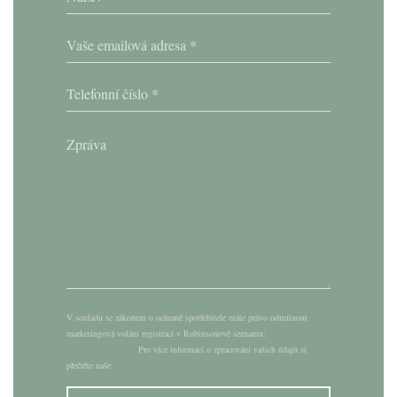
V souladu se zákonem o ochraně spotřebitele máte právo odmítnout
marketingová volání registrací v Robinsonově seznamu:
robinsonseznam.cz
. Pro více informací o zpracování vašich údajů si
přečtěte naše
zásady ochrany osobních údajů
.