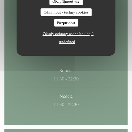
OK, přijmout vše
Odmítnout všechny cookies
Pondělí
Přizpůsobit
11:30 - 14:30
18:45 - 22:30
•
Zásady ochrany osobních údajů
undefined
Ute
-
Pat
11:30 - 22:30
Sobota
11:30 - 22:30
Neděle
11:30 - 22:30