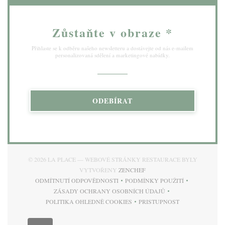
Zůstaňte v obraze
*
Přihlaste se k odběru našeho newsletteru a dostávejte od nás e-mailem
personalizovaná sdělení a marketingové nabídky.
ODEBÍRAT
© 2026 LA PLACE — WEBOVÉ STRÁNKY RESTAURACE BYLY
((OTEVŘE SE V NOVÉM OKN
VYTVOŘENY
ZENCHEF
ODMÍTNUTÍ ODPOVĚDNOSTI
PODMÍNKY POUŽITÍ
((OTEVŘE SE V NOVÉM OKNĚ))
((OTEVŘE SE V NOVÉM 
ZÁSADY OCHRANY OSOBNÍCH ÚDAJŮ
((OTEVŘE SE V NOVÉM OKNĚ))
POLITIKA OHLEDNĚ COOKIES
PRISTUPNOST
((OTEVŘE SE V NOVÉM OKNĚ))
((OTEVŘE SE V NOVÉM