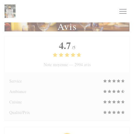
Personnalisation de vos choix en matière de cookies
Avis
4.7
/5
Note moyenne —
2994 avis
Service
Ambiance
Cuisine
Qualité/Prix