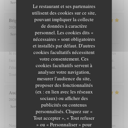
5
/5
5
/5
5
/5
5
/5
Service
:
Ambiance
:
Cuisine
:
Qualité / Prix
:
Le restaurant et ses partenaires
utilisent des cookies sur ce site,
pouvant impliquer la collecte
Brigitte
L
de données à caractère
2026-04-24
- 12:15 - Couverts 2
personnel. Les cookies dits «
5
/5
5
/5
5
/5
5
/5
Service
:
Ambiance
:
Cuisine
:
Qualité / Prix
:
nécessaires » sont obligatoires
et installés par défaut. D'autres
cookies facultatifs nécessitent
Je recommande cette adresse; très bien située, à l'ombre des arbres
votre consentement. Ces
face à l'entrée du chateau. La proposition du jour était excellente.
cookies facultatifs servent à
J'étais accompagnée d'une enfant; elle a été servie très rapidement.
analyser votre navigation,
Tout était bon. La crêpe dessert du jour originale
mesurer l'audience du site,
proposer des fonctionnalités
(ex : en lien avec les réseaux
Audrey
F
sociaux) ou afficher des
2026-05-16
- 19:45 - Couverts 4
publicités ou contenus
5
/5
5
/5
5
/5
4
/5
Service
:
Ambiance
:
Cuisine
:
Qualité / Prix
:
personnalisés. Cliquez sur «
Tout accepter », « Tout refuser
» ou « Personnaliser » pour
Nous nous sommes régalés, joli restaurant, bonne ambiance. Nous