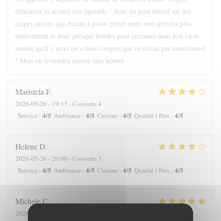
délicieuse et accueil très agréable ! Juste un petit bémol sur nos
crêpes sucrées qui étaient à priori prêtes mais sont arrivées plus
tardivement et donc presque froides pour certaines mais bon vu le
monde qu'il y avait on a bien compris que ce n'était pas intentionnel
! Mais on reviendra encore sans hésiter
Maristela
F
2026-05-26
- 19:15 - Couverts 4
4
/5
4
/5
4
/5
4
/5
Service
:
Ambiance
:
Cuisine
:
Qualité / Prix
:
Helene
D
2026-05-26
- 20:00 - Couverts 3
4
/5
4
/5
4
/5
4
/5
Service
:
Ambiance
:
Cuisine
:
Qualité / Prix
:
Michele
C
2026-05-28
- 18:45 - Couverts 3