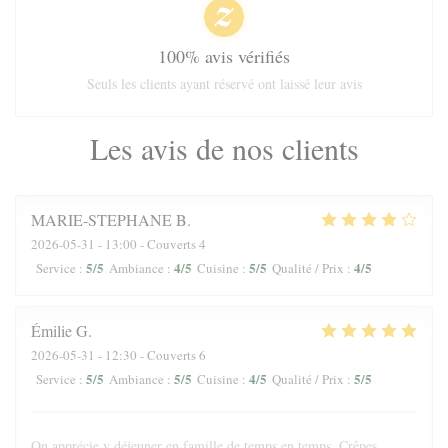
100% avis vérifiés
Seuls les clients ayant réservé ont laissé leur avis
Les avis de nos clients
MARIE-STEPHANE
B
2026-05-31
- 13:00 - Couverts 4
5
/5
4
/5
5
/5
4
/5
Service
:
Ambiance
:
Cuisine
:
Qualité / Prix
:
Émilie
G
2026-05-31
- 12:30 - Couverts 6
5
/5
5
/5
4
/5
5
/5
Service
:
Ambiance
:
Cuisine
:
Qualité / Prix
:
On apprécie y déjeuner en famille de temps en temps. Crêpes