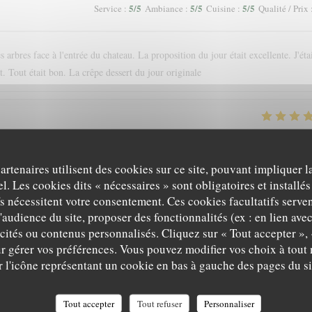
5
/5
5
/5
5
/5
Service
:
Ambiance
:
Cuisine
:
Qualité / Prix
 arbres face à l'entrée du chateau. La proposition du jour était excellente. J'éta
. Tout était bon. La crêpe dessert du jour originale
5
/5
5
/5
5
/5
Service
:
Ambiance
:
Cuisine
:
Qualité / Prix
partenaires utilisent des cookies sur ce site, pouvant impliquer 
nce. Nous recommandons !
l. Les cookies dits « nécessaires » sont obligatoires et installés
fs nécessitent votre consentement. Ces cookies facultatifs serven
'audience du site, proposer des fonctionnalités (ex : en lien ave
icités ou contenus personnalisés. Cliquez sur « Tout accepter », 
4
/5
5
/5
5
/5
Service
:
Ambiance
:
Cuisine
:
Qualité / Prix
r gérer vos préférences. Vous pouvez modifier vos choix à tou
r l'icône représentant un cookie en bas à gauche des pages du si
Tout accepter
Tout refuser
Personnaliser