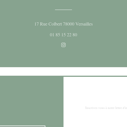
((ouvre une nouvell
17 Rue Colbert 78000 Versailles
01 85 15 22 80
Instagram ((ouvre une nouvelle
Inscrivez-vous à notre lettre d