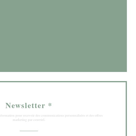
e fenêtre))
 fenêtre))
Newsletter
*
'information pour recevoir des communications personnalisées et des offres
marketing par courriel.