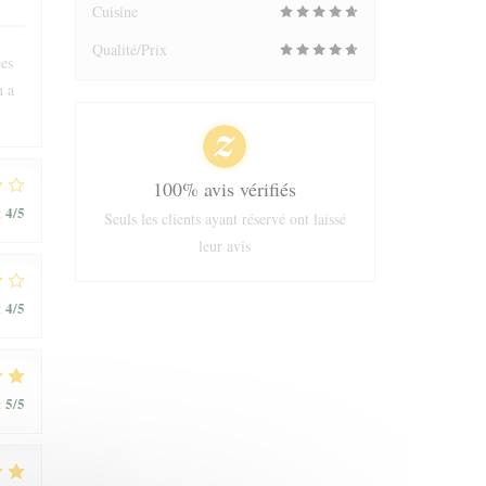
Cuisine
Qualité/Prix
ées
n a
100% avis vérifiés
4
/5
:
Seuls les clients ayant réservé ont laissé
leur avis
4
/5
:
5
/5
: