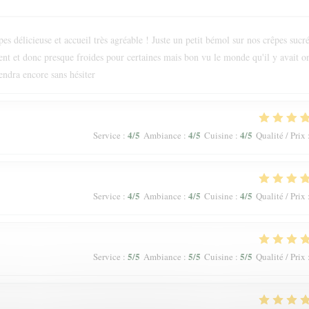
s délicieuse et accueil très agréable ! Juste un petit bémol sur nos crêpes sucr
ment et donc presque froides pour certaines mais bon vu le monde qu'il y avait o
endra encore sans hésiter
4
/5
4
/5
4
/5
Service
:
Ambiance
:
Cuisine
:
Qualité / Prix
4
/5
4
/5
4
/5
Service
:
Ambiance
:
Cuisine
:
Qualité / Prix
5
/5
5
/5
5
/5
Service
:
Ambiance
:
Cuisine
:
Qualité / Prix