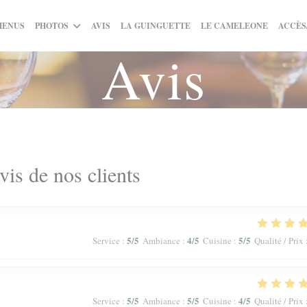
((OUVRE UNE NOUVELLE FE
((OUVRE
MENUS
PHOTOS
AVIS
LA GUINGUETTE
LE CAMELEONE
ACCÈS
Avis
vis de nos clients
5
/5
4
/5
5
/5
Service
:
Ambiance
:
Cuisine
:
Qualité / Prix
5
/5
5
/5
4
/5
Service
:
Ambiance
:
Cuisine
:
Qualité / Prix