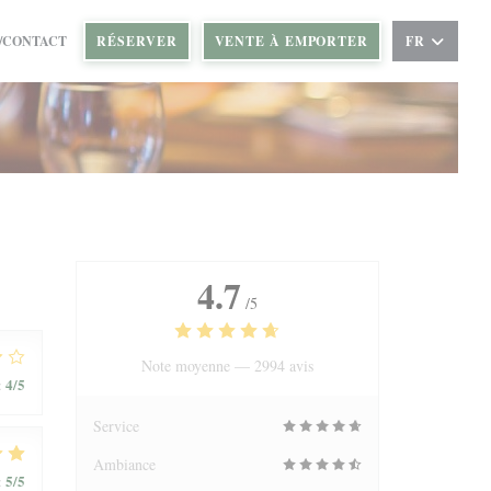
NÊTRE))
 UNE NOUVELLE FENÊTRE))
/CONTACT
RÉSERVER
VENTE À EMPORTER
FR
4.7
/5
Note moyenne —
2994 avis
4
/5
:
Service
Ambiance
5
/5
: