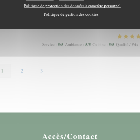
Politique de protection des données à caractère personnel
Politique de gestion des cookies
5
/5
5
/5
5
/5
Service
:
Ambiance
:
Cuisine
:
Qualité / Prix
5
/5
5
/5
5
/5
Service
:
Ambiance
:
Cuisine
:
Qualité / Prix
1
2
3
Accès/Contact